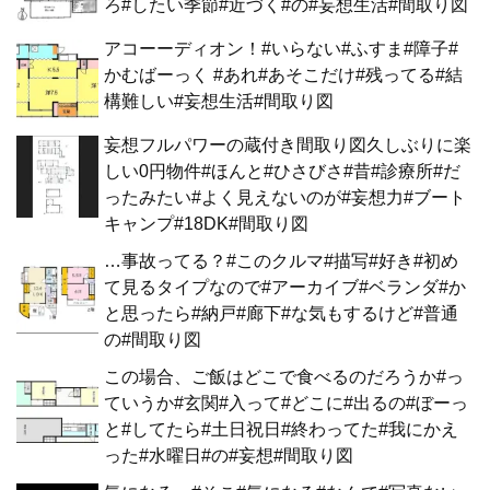
ろ#したい季節#近づく#の#妄想生活#間取り図
アコーーディオン！#いらない#ふすま#障子#
かむばーっく #あれ#あそこだけ#残ってる#結
構難しい#妄想生活#間取り図
妄想フルパワーの蔵付き間取り図久しぶりに楽
しい0円物件#ほんと#ひさびさ#昔#診療所#だ
ったみたい#よく見えないのが#妄想力#ブート
キャンプ#18DK#間取り図
…事故ってる？#このクルマ#描写#好き#初め
て見るタイプなので#アーカイブ#ベランダ#か
と思ったら#納戸#廊下#な気もするけど#普通
の#間取り図
この場合、ご飯はどこで食べるのだろうか#っ
ていうか#玄関#入って#どこに#出るの#ぼーっ
と#してたら#土日祝日#終わってた#我にかえ
った#水曜日#の#妄想#間取り図