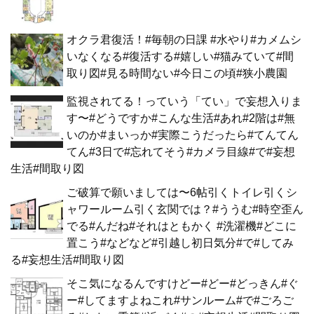
オクラ君復活！#毎朝の日課 #水やり#カメムシ
いなくなる#復活する#嬉しい#猫みていて#間
取り図#見る時間ない#今日この頃#狭小農園
監視されてる！っていう「てい」で妄想入りま
す〜#どうですか#こんな生活#あれ#2階は#無
いのか#まいっか#実際こうだったら#てんてん
てん#3日で#忘れてそう#カメラ目線#で#妄想
生活#間取り図
ご破算で願いましては〜6帖引くトイレ引くシ
ャワールーム引く玄関では？#ううむ#時空歪ん
でる#んだね#それはともかく #洗濯機#どこに
置こう#などなど#引越し初日気分#で#してみ
る#妄想生活#間取り図
そこ気になるんですけどー#どー#どっきん#ぐ
ー#してますよねこれ#サンルーム#で#ごろご