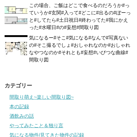
この場合、ご飯はどこで食べるのだろうか#っ
ていうか#玄関#入って#どこに#出るの#ぼーっ
と#してたら#土日祝日#終わってた#我にかえ
った#水曜日#の#妄想#間取り図
気になるー#そこ#気になる#なんで#写真ない
の#そこ撮るでしょ#おしゃれなのか#おしゃれ
なやつなのか#それとも#妄想#いびつな曲線#
間取り図
カテゴリー
間取り萌え~楽しい間取り図~
本の記録
酒飲みの話
やってみたこと＆独り言
気になる物件/見てきた物件の記録