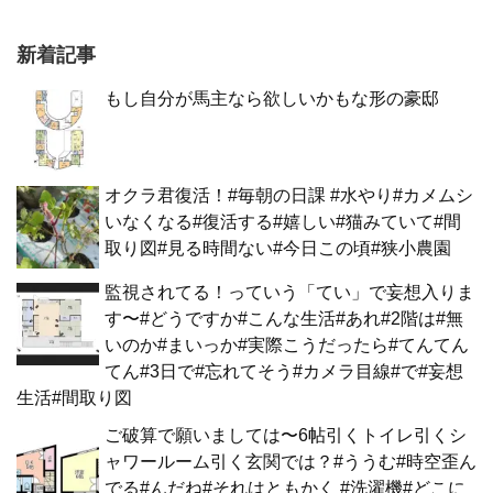
新着記事
もし自分が馬主なら欲しいかもな形の豪邸
オクラ君復活！#毎朝の日課 #水やり#カメムシ
いなくなる#復活する#嬉しい#猫みていて#間
取り図#見る時間ない#今日この頃#狭小農園
監視されてる！っていう「てい」で妄想入りま
す〜#どうですか#こんな生活#あれ#2階は#無
いのか#まいっか#実際こうだったら#てんてん
てん#3日で#忘れてそう#カメラ目線#で#妄想
生活#間取り図
ご破算で願いましては〜6帖引くトイレ引くシ
ャワールーム引く玄関では？#ううむ#時空歪ん
でる#んだね#それはともかく #洗濯機#どこに