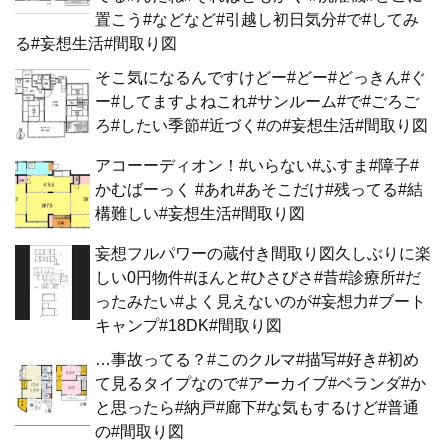
置こう#などなど#引越し初日気分#で#してみ
る#妄想生活#間取り図
そこ気になるんですけどー#どー#どっきん#ぐ
ー#してますよねこれ#サンルーム#で#ごろご
ろ#したい季節#近づく#の#妄想生活#間取り図
アコーーディオン！#いらない#ふすま#障子#
かむばーっく #あれ#あそこだけ#残ってる#結
構難しい#妄想生活#間取り図
妄想フルパワーの蔵付き間取り図久しぶりに楽
しい0円物件#ほんと#ひさびさ#昔#診療所#だ
ったみたい#よく見えないのが#妄想力#ブート
キャンプ#18DK#間取り図
…事故ってる？#このクルマ#描写#好き#初め
て見るタイプなので#アーカイブ#ベランダ#か
と思ったら#納戸#廊下#な気もするけど#普通
の#間取り図