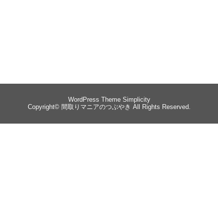
WordPress Theme
Simplicity
Copyright©
間取りマニアのつぶやき
All Rights Reserved.