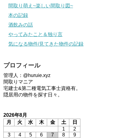
間取り萌え~楽しい間取り図~
本の記録
酒飲みの話
やってみたこと＆独り言
気になる物件/見てきた物件の記録
プロフィール
管理人：@huruie.xyz
間取りマニア
宅建士&第二種電気工事士資格有。
隠居用の物件を探す日々。
2026年8月
月
火
水
木
金
土
日
1
2
3
4
5
6
7
8
9