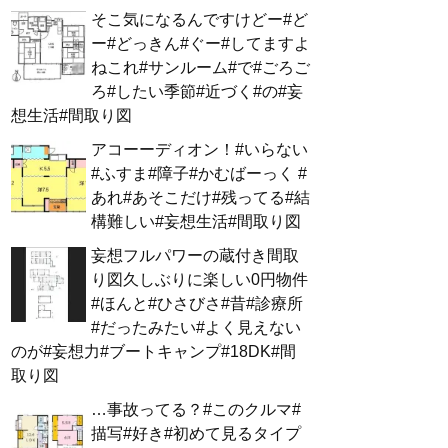
そこ気になるんですけどー#ど
ー#どっきん#ぐー#してますよ
ねこれ#サンルーム#で#ごろご
ろ#したい季節#近づく#の#妄
想生活#間取り図
アコーーディオン！#いらない
#ふすま#障子#かむばーっく #
あれ#あそこだけ#残ってる#結
構難しい#妄想生活#間取り図
妄想フルパワーの蔵付き間取
り図久しぶりに楽しい0円物件
#ほんと#ひさびさ#昔#診療所
#だったみたい#よく見えない
のが#妄想力#ブートキャンプ#18DK#間
取り図
…事故ってる？#このクルマ#
描写#好き#初めて見るタイプ