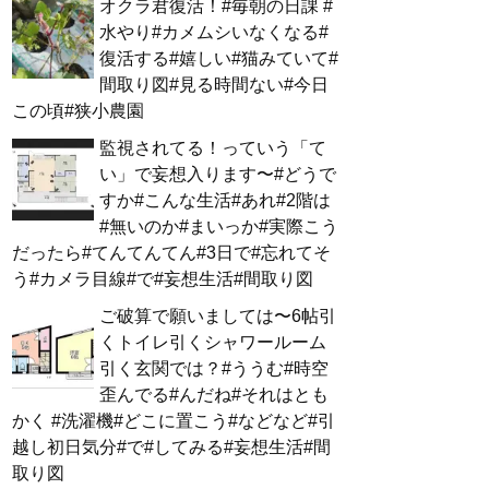
オクラ君復活！#毎朝の日課 #
水やり#カメムシいなくなる#
復活する#嬉しい#猫みていて#
間取り図#見る時間ない#今日
この頃#狭小農園
監視されてる！っていう「て
い」で妄想入ります〜#どうで
すか#こんな生活#あれ#2階は
#無いのか#まいっか#実際こう
だったら#てんてんてん#3日で#忘れてそ
う#カメラ目線#で#妄想生活#間取り図
ご破算で願いましては〜6帖引
くトイレ引くシャワールーム
引く玄関では？#ううむ#時空
歪んでる#んだね#それはとも
かく #洗濯機#どこに置こう#などなど#引
越し初日気分#で#してみる#妄想生活#間
取り図