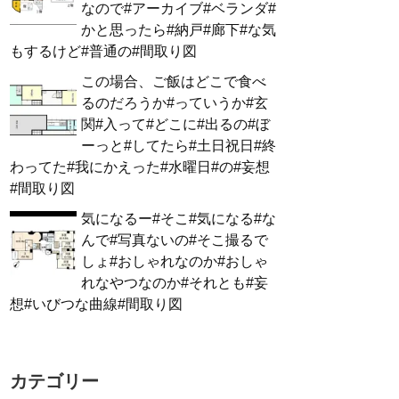
なので#アーカイブ#ベランダ#
かと思ったら#納戸#廊下#な気
もするけど#普通の#間取り図
この場合、ご飯はどこで食べ
るのだろうか#っていうか#玄
関#入って#どこに#出るの#ぼ
ーっと#してたら#土日祝日#終
わってた#我にかえった#水曜日#の#妄想
#間取り図
気になるー#そこ#気になる#な
んで#写真ないの#そこ撮るで
しょ#おしゃれなのか#おしゃ
れなやつなのか#それとも#妄
想#いびつな曲線#間取り図
カテゴリー