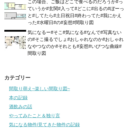
この場合、ご飯はどこで食べるのだろうか#っ
ていうか#玄関#入って#どこに#出るの#ぼーっ
と#してたら#土日祝日#終わってた#我にかえ
った#水曜日#の#妄想#間取り図
気になるー#そこ#気になる#なんで#写真ない
の#そこ撮るでしょ#おしゃれなのか#おしゃれ
なやつなのか#それとも#妄想#いびつな曲線#
間取り図
カテゴリー
間取り萌え~楽しい間取り図~
本の記録
酒飲みの話
やってみたこと＆独り言
気になる物件/見てきた物件の記録