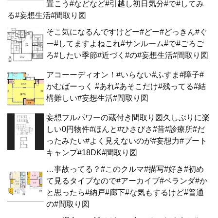
置こう#などなど#引越し初日気分#で#してみ
る#妄想生活#間取り図
そこ気になるんですけどー#どー#どっきん#ぐ
ー#してますよねこれ#サンルーム#で#ごろご
ろ#したい季節#近づく#の#妄想生活#間取り図
アコーーディオン！#いらない#ふすま#障子#
かむばーっく #あれ#あそこだけ#残ってる#結
構難しい#妄想生活#間取り図
妄想フルパワーの蔵付き間取り図久しぶりに楽
しい0円物件#ほんと#ひさびさ#昔#診療所#だ
ったみたい#よく見えないのが#妄想力#ブート
キャンプ#18DK#間取り図
…事故ってる？#このクルマ#描写#好き#初め
て見るタイプなので#アーカイブ#ベランダ#か
と思ったら#納戸#廊下#な気もするけど#普通
の#間取り図