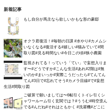
新着記事
もし自分が馬主なら欲しいかもな形の豪邸
オクラ君復活！#毎朝の日課 #水やり#カメムシ
いなくなる#復活する#嬉しい#猫みていて#間
取り図#見る時間ない#今日この頃#狭小農園
監視されてる！っていう「てい」で妄想入りま
す〜#どうですか#こんな生活#あれ#2階は#無
いのか#まいっか#実際こうだったら#てんてん
てん#3日で#忘れてそう#カメラ目線#で#妄想
生活#間取り図
ご破算で願いましては〜6帖引くトイレ引くシ
ャワールーム引く玄関では？#ううむ#時空歪ん
でる#んだね#それはともかく #洗濯機#どこに