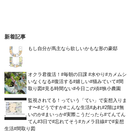
新着記事
もし自分が馬主なら欲しいかもな形の豪邸
オクラ君復活！#毎朝の日課 #水やり#カメムシ
いなくなる#復活する#嬉しい#猫みていて#間
取り図#見る時間ない#今日この頃#狭小農園
監視されてる！っていう「てい」で妄想入りま
す〜#どうですか#こんな生活#あれ#2階は#無
いのか#まいっか#実際こうだったら#てんてん
てん#3日で#忘れてそう#カメラ目線#で#妄想
生活#間取り図