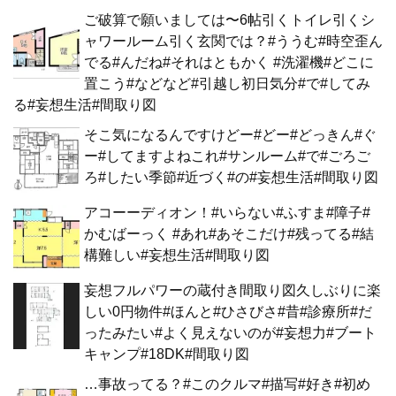
ご破算で願いましては〜6帖引くトイレ引くシ
ャワールーム引く玄関では？#ううむ#時空歪ん
でる#んだね#それはともかく #洗濯機#どこに
置こう#などなど#引越し初日気分#で#してみ
る#妄想生活#間取り図
そこ気になるんですけどー#どー#どっきん#ぐ
ー#してますよねこれ#サンルーム#で#ごろご
ろ#したい季節#近づく#の#妄想生活#間取り図
アコーーディオン！#いらない#ふすま#障子#
かむばーっく #あれ#あそこだけ#残ってる#結
構難しい#妄想生活#間取り図
妄想フルパワーの蔵付き間取り図久しぶりに楽
しい0円物件#ほんと#ひさびさ#昔#診療所#だ
ったみたい#よく見えないのが#妄想力#ブート
キャンプ#18DK#間取り図
…事故ってる？#このクルマ#描写#好き#初め