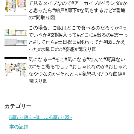
て見るタイプなので#アーカイブ#ベランダ#か
と思ったら#納戸#廊下#な気もするけど#普通
の#間取り図
この場合、ご飯はどこで食べるのだろうか#っ
ていうか#玄関#入って#どこに#出るの#ぼーっ
と#してたら#土日祝日#終わってた#我にかえ
った#水曜日#の#妄想#間取り図
気になるー#そこ#気になる#なんで#写真ない
の#そこ撮るでしょ#おしゃれなのか#おしゃれ
なやつなのか#それとも#妄想#いびつな曲線#
間取り図
カテゴリー
間取り萌え~楽しい間取り図~
本の記録