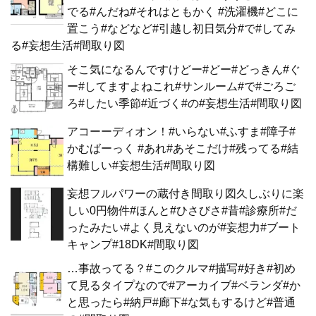
でる#んだね#それはともかく #洗濯機#どこに
置こう#などなど#引越し初日気分#で#してみ
る#妄想生活#間取り図
そこ気になるんですけどー#どー#どっきん#ぐ
ー#してますよねこれ#サンルーム#で#ごろご
ろ#したい季節#近づく#の#妄想生活#間取り図
アコーーディオン！#いらない#ふすま#障子#
かむばーっく #あれ#あそこだけ#残ってる#結
構難しい#妄想生活#間取り図
妄想フルパワーの蔵付き間取り図久しぶりに楽
しい0円物件#ほんと#ひさびさ#昔#診療所#だ
ったみたい#よく見えないのが#妄想力#ブート
キャンプ#18DK#間取り図
…事故ってる？#このクルマ#描写#好き#初め
て見るタイプなので#アーカイブ#ベランダ#か
と思ったら#納戸#廊下#な気もするけど#普通