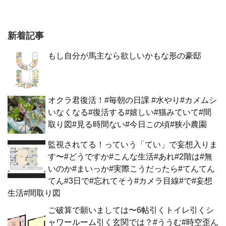
新着記事
もし自分が馬主なら欲しいかもな形の豪邸
オクラ君復活！#毎朝の日課 #水やり#カメムシ
いなくなる#復活する#嬉しい#猫みていて#間
取り図#見る時間ない#今日この頃#狭小農園
監視されてる！っていう「てい」で妄想入りま
す〜#どうですか#こんな生活#あれ#2階は#無
いのか#まいっか#実際こうだったら#てんてん
てん#3日で#忘れてそう#カメラ目線#で#妄想
生活#間取り図
ご破算で願いましては〜6帖引くトイレ引くシ
ャワールーム引く玄関では？#ううむ#時空歪ん