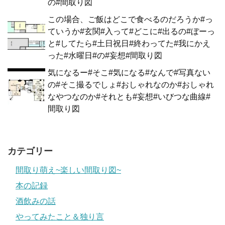
の#間取り図
この場合、ご飯はどこで食べるのだろうか#っ
ていうか#玄関#入って#どこに#出るの#ぼーっ
と#してたら#土日祝日#終わってた#我にかえ
った#水曜日#の#妄想#間取り図
気になるー#そこ#気になる#なんで#写真ない
の#そこ撮るでしょ#おしゃれなのか#おしゃれ
なやつなのか#それとも#妄想#いびつな曲線#
間取り図
カテゴリー
間取り萌え~楽しい間取り図~
本の記録
酒飲みの話
やってみたこと＆独り言