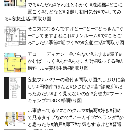
でる#んだね#それはともかく #洗濯機#どこに
置こう#などなど#引越し初日気分#で#してみ
る#妄想生活#間取り図
そこ気になるんですけどー#どー#どっきん#ぐ
ー#してますよねこれ#サンルーム#で#ごろご
ろ#したい季節#近づく#の#妄想生活#間取り図
アコーーディオン！#いらない#ふすま#障子#
かむばーっく #あれ#あそこだけ#残ってる#結
構難しい#妄想生活#間取り図
妄想フルパワーの蔵付き間取り図久しぶりに楽
しい0円物件#ほんと#ひさびさ#昔#診療所#だ
ったみたい#よく見えないのが#妄想力#ブート
キャンプ#18DK#間取り図
…事故ってる？#このクルマ#描写#好き#初め
て見るタイプなので#アーカイブ#ベランダ#か
と思ったら#納戸#廊下#な気もするけど#普通