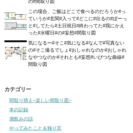
の#間取り図
この場合、ご飯はどこで食べるのだろうか#っ
ていうか#玄関#入って#どこに#出るの#ぼーっ
と#してたら#土日祝日#終わってた#我にかえ
った#水曜日#の#妄想#間取り図
気になるー#そこ#気になる#なんで#写真ない
の#そこ撮るでしょ#おしゃれなのか#おしゃれ
なやつなのか#それとも#妄想#いびつな曲線#
間取り図
カテゴリー
間取り萌え~楽しい間取り図~
本の記録
酒飲みの話
やってみたこと＆独り言