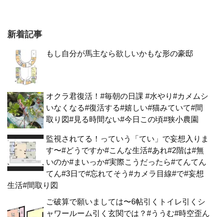
新着記事
もし自分が馬主なら欲しいかもな形の豪邸
オクラ君復活！#毎朝の日課 #水やり#カメムシ
いなくなる#復活する#嬉しい#猫みていて#間
取り図#見る時間ない#今日この頃#狭小農園
監視されてる！っていう「てい」で妄想入りま
す〜#どうですか#こんな生活#あれ#2階は#無
いのか#まいっか#実際こうだったら#てんてん
てん#3日で#忘れてそう#カメラ目線#で#妄想
生活#間取り図
ご破算で願いましては〜6帖引くトイレ引くシ
ャワールーム引く玄関では？#ううむ#時空歪ん