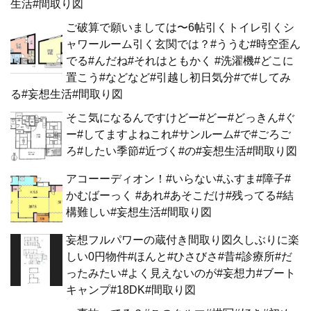
生活#間取り図
ご破算で願いましては〜6帖引くトイレ引くシ
ャワールーム引く玄関では？#ううむ#時空歪ん
でる#んだね#それはともかく #洗濯機#どこに
置こう#などなど#引越し初日気分#で#してみ
る#妄想生活#間取り図
そこ気になるんですけどー#どー#どっきん#ぐ
ー#してますよねこれ#サンルーム#で#ごろご
ろ#したい季節#近づく#の#妄想生活#間取り図
アコーーディオン！#いらない#ふすま#障子#
かむばーっく #あれ#あそこだけ#残ってる#結
構難しい#妄想生活#間取り図
妄想フルパワーの蔵付き間取り図久しぶりに楽
しい0円物件#ほんと#ひさびさ#昔#診療所#だ
ったみたい#よく見えないのが#妄想力#ブート
キャンプ#18DK#間取り図