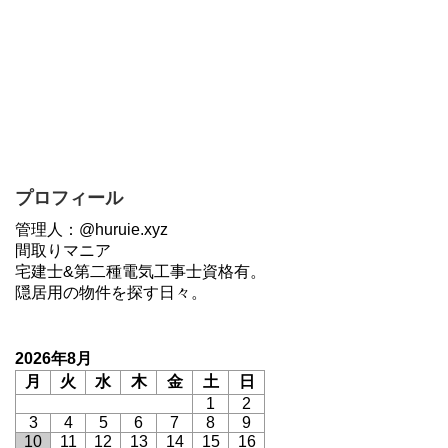
プロフィール
管理人：@huruie.xyz
間取りマニア
宅建士&第二種電気工事士資格有。
隠居用の物件を探す日々。
2026年8月
月
火
水
木
金
土
日
1
2
3
4
5
6
7
8
9
10
11
12
13
14
15
16