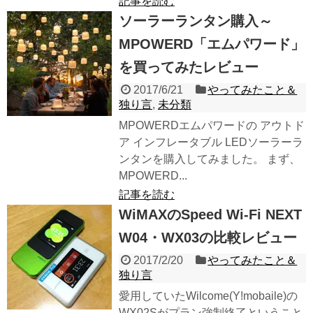
記事を読む
ソーラーランタン購入～
MPOWERD「エムパワード」
を買ってみたレビュー
2017/6/21
やってみたこと＆
独り言
,
未分類
MPOWERDエムパワードの アウトド
ア インフレータブル LEDソーラーラ
ンタンを購入してみました。 まず、
MPOWERD...
記事を読む
WiMAXのSpeed Wi-Fi NEXT
W04・WX03の比較レビュー
2017/2/20
やってみたこと＆
独り言
愛用していたWilcome(Y!mobaile)の
WX02Sがプラン強制終了ということ