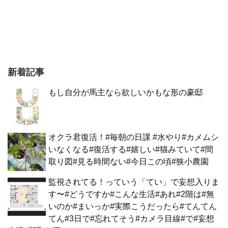
新着記事
もし自分が馬主なら欲しいかもな形の豪邸
オクラ君復活！#毎朝の日課 #水やり#カメムシ
いなくなる#復活する#嬉しい#猫みていて#間
取り図#見る時間ない#今日この頃#狭小農園
監視されてる！っていう「てい」で妄想入りま
す〜#どうですか#こんな生活#あれ#2階は#無
いのか#まいっか#実際こうだったら#てんてん
てん#3日で#忘れてそう#カメラ目線#で#妄想