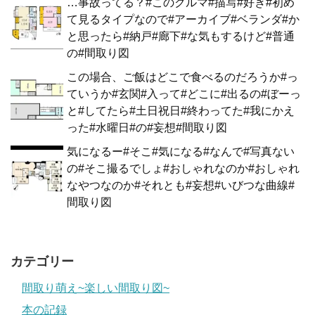
…事故ってる？#このクルマ#描写#好き#初め
て見るタイプなので#アーカイブ#ベランダ#か
と思ったら#納戸#廊下#な気もするけど#普通
の#間取り図
この場合、ご飯はどこで食べるのだろうか#っ
ていうか#玄関#入って#どこに#出るの#ぼーっ
と#してたら#土日祝日#終わってた#我にかえ
った#水曜日#の#妄想#間取り図
気になるー#そこ#気になる#なんで#写真ない
の#そこ撮るでしょ#おしゃれなのか#おしゃれ
なやつなのか#それとも#妄想#いびつな曲線#
間取り図
カテゴリー
間取り萌え~楽しい間取り図~
本の記録