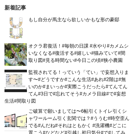
新着記事
もし自分が馬主なら欲しいかもな形の豪邸
オクラ君復活！#毎朝の日課 #水やり#カメムシ
いなくなる#復活する#嬉しい#猫みていて#間
取り図#見る時間ない#今日この頃#狭小農園
監視されてる！っていう「てい」で妄想入りま
す〜#どうですか#こんな生活#あれ#2階は#無
いのか#まいっか#実際こうだったら#てんてん
てん#3日で#忘れてそう#カメラ目線#で#妄想
生活#間取り図
ご破算で願いましては〜6帖引くトイレ引くシ
ャワールーム引く玄関では？#ううむ#時空歪ん
でる#んだね#それはともかく #洗濯機#どこに
置こう#などなど#引越し初日気分#で#してみ