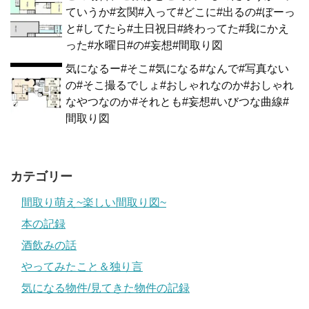
ていうか#玄関#入って#どこに#出るの#ぼーっ
と#してたら#土日祝日#終わってた#我にかえ
った#水曜日#の#妄想#間取り図
気になるー#そこ#気になる#なんで#写真ない
の#そこ撮るでしょ#おしゃれなのか#おしゃれ
なやつなのか#それとも#妄想#いびつな曲線#
間取り図
カテゴリー
間取り萌え~楽しい間取り図~
本の記録
酒飲みの話
やってみたこと＆独り言
気になる物件/見てきた物件の記録