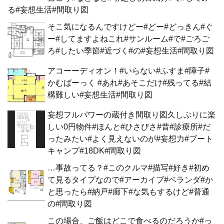
る#妄想生活#間取り図
そこ気になるんですけどー#どー#どっきん#ぐ
ー#してますよねこれ#サンルーム#で#ごろご
ろ#したい季節#近づく#の#妄想生活#間取り図
アコーーディオン！#いらない#ふすま#障子#
かむばーっく #あれ#あそこだけ#残ってる#結
構難しい#妄想生活#間取り図
妄想フルパワーの蔵付き間取り図久しぶりに楽
しい0円物件#ほんと#ひさびさ#昔#診療所#だ
ったみたい#よく見えないのが#妄想力#ブート
キャンプ#18DK#間取り図
…事故ってる？#このクルマ#描写#好き#初め
て見るタイプなので#アーカイブ#ベランダ#か
と思ったら#納戸#廊下#な気もするけど#普通
の#間取り図
この場合、ご飯はどこで食べるのだろうか#っ