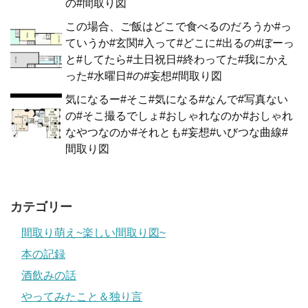
の#間取り図
この場合、ご飯はどこで食べるのだろうか#っ
ていうか#玄関#入って#どこに#出るの#ぼーっ
と#してたら#土日祝日#終わってた#我にかえ
った#水曜日#の#妄想#間取り図
気になるー#そこ#気になる#なんで#写真ない
の#そこ撮るでしょ#おしゃれなのか#おしゃれ
なやつなのか#それとも#妄想#いびつな曲線#
間取り図
カテゴリー
間取り萌え~楽しい間取り図~
本の記録
酒飲みの話
やってみたこと＆独り言