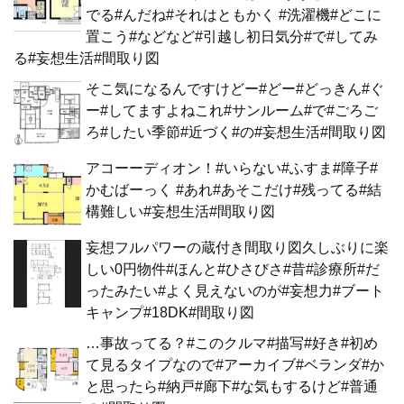
でる#んだね#それはともかく #洗濯機#どこに
置こう#などなど#引越し初日気分#で#してみ
る#妄想生活#間取り図
そこ気になるんですけどー#どー#どっきん#ぐ
ー#してますよねこれ#サンルーム#で#ごろご
ろ#したい季節#近づく#の#妄想生活#間取り図
アコーーディオン！#いらない#ふすま#障子#
かむばーっく #あれ#あそこだけ#残ってる#結
構難しい#妄想生活#間取り図
妄想フルパワーの蔵付き間取り図久しぶりに楽
しい0円物件#ほんと#ひさびさ#昔#診療所#だ
ったみたい#よく見えないのが#妄想力#ブート
キャンプ#18DK#間取り図
…事故ってる？#このクルマ#描写#好き#初め
て見るタイプなので#アーカイブ#ベランダ#か
と思ったら#納戸#廊下#な気もするけど#普通