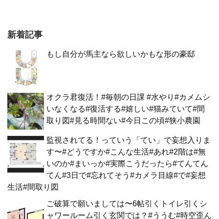
新着記事
もし自分が馬主なら欲しいかもな形の豪邸
オクラ君復活！#毎朝の日課 #水やり#カメムシ
いなくなる#復活する#嬉しい#猫みていて#間
取り図#見る時間ない#今日この頃#狭小農園
監視されてる！っていう「てい」で妄想入りま
す〜#どうですか#こんな生活#あれ#2階は#無
いのか#まいっか#実際こうだったら#てんてん
てん#3日で#忘れてそう#カメラ目線#で#妄想
生活#間取り図
ご破算で願いましては〜6帖引くトイレ引くシ
ャワールーム引く玄関では？#ううむ#時空歪ん