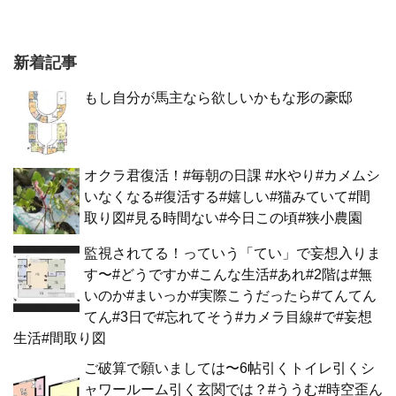
新着記事
もし自分が馬主なら欲しいかもな形の豪邸
オクラ君復活！#毎朝の日課 #水やり#カメムシ
いなくなる#復活する#嬉しい#猫みていて#間
取り図#見る時間ない#今日この頃#狭小農園
監視されてる！っていう「てい」で妄想入りま
す〜#どうですか#こんな生活#あれ#2階は#無
いのか#まいっか#実際こうだったら#てんてん
てん#3日で#忘れてそう#カメラ目線#で#妄想
生活#間取り図
ご破算で願いましては〜6帖引くトイレ引くシ
ャワールーム引く玄関では？#ううむ#時空歪ん