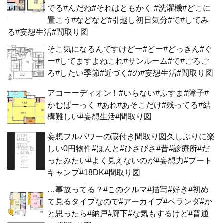
でる#んだね#それはともかく #洗濯機#どこに
置こう#などなど#引越し初日気分#で#してみ
る#妄想生活#間取り図
そこ気になるんですけどー#どー#どっきん#ぐ
ー#してますよねこれ#サンルーム#で#ごろご
ろ#したい季節#近づく#の#妄想生活#間取り図
アコーーディオン！#いらない#ふすま#障子#
かむばーっく #あれ#あそこだけ#残ってる#結
構難しい#妄想生活#間取り図
妄想フルパワーの蔵付き間取り図久しぶりに楽
しい0円物件#ほんと#ひさびさ#昔#診療所#だ
ったみたい#よく見えないのが#妄想力#ブート
キャンプ#18DK#間取り図
…事故ってる？#このクルマ#描写#好き#初め
て見るタイプなので#アーカイブ#ベランダ#か
と思ったら#納戸#廊下#な気もするけど#普通