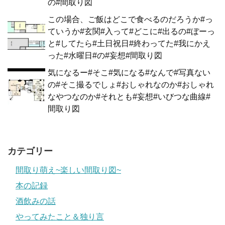
の#間取り図
この場合、ご飯はどこで食べるのだろうか#っ
ていうか#玄関#入って#どこに#出るの#ぼーっ
と#してたら#土日祝日#終わってた#我にかえ
った#水曜日#の#妄想#間取り図
気になるー#そこ#気になる#なんで#写真ない
の#そこ撮るでしょ#おしゃれなのか#おしゃれ
なやつなのか#それとも#妄想#いびつな曲線#
間取り図
カテゴリー
間取り萌え~楽しい間取り図~
本の記録
酒飲みの話
やってみたこと＆独り言