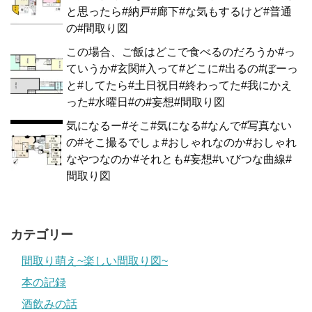
と思ったら#納戸#廊下#な気もするけど#普通
の#間取り図
この場合、ご飯はどこで食べるのだろうか#っ
ていうか#玄関#入って#どこに#出るの#ぼーっ
と#してたら#土日祝日#終わってた#我にかえ
った#水曜日#の#妄想#間取り図
気になるー#そこ#気になる#なんで#写真ない
の#そこ撮るでしょ#おしゃれなのか#おしゃれ
なやつなのか#それとも#妄想#いびつな曲線#
間取り図
カテゴリー
間取り萌え~楽しい間取り図~
本の記録
酒飲みの話