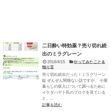
二日酔い特効薬？売り切れ続
出のミラグレーン
2016/4/15
やってみたこと＆
独り言
売り切れ続出だった！ミラグリーン
錠 ぜんぜん関係ない話ですが、 小屋
暮らしの収入について調べるために
イケダハヤト氏のブログを見ている
と、...
記事を読む