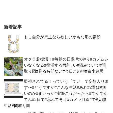
新着記事
もし自分が馬主なら欲しいかもな形の豪邸
オクラ君復活！#毎朝の日課 #水やり#カメムシ
いなくなる#復活する#嬉しい#猫みていて#間
取り図#見る時間ない#今日この頃#狭小農園
監視されてる！っていう「てい」で妄想入りま
す〜#どうですか#こんな生活#あれ#2階は#無
いのか#まいっか#実際こうだったら#てんてん
てん#3日で#忘れてそう#カメラ目線#で#妄想
生活#間取り図