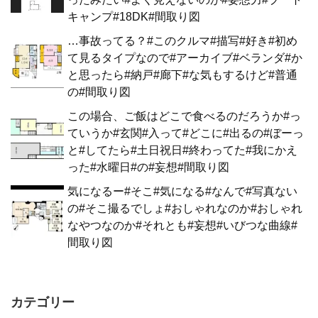
キャンプ#18DK#間取り図
…事故ってる？#このクルマ#描写#好き#初め
て見るタイプなので#アーカイブ#ベランダ#か
と思ったら#納戸#廊下#な気もするけど#普通
の#間取り図
この場合、ご飯はどこで食べるのだろうか#っ
ていうか#玄関#入って#どこに#出るの#ぼーっ
と#してたら#土日祝日#終わってた#我にかえ
った#水曜日#の#妄想#間取り図
気になるー#そこ#気になる#なんで#写真ない
の#そこ撮るでしょ#おしゃれなのか#おしゃれ
なやつなのか#それとも#妄想#いびつな曲線#
間取り図
カテゴリー