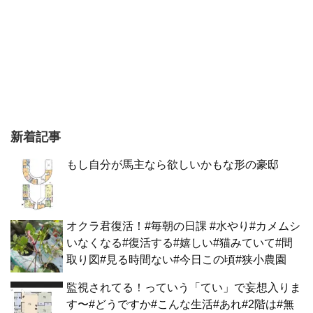
新着記事
もし自分が馬主なら欲しいかもな形の豪邸
オクラ君復活！#毎朝の日課 #水やり#カメムシ
いなくなる#復活する#嬉しい#猫みていて#間
取り図#見る時間ない#今日この頃#狭小農園
監視されてる！っていう「てい」で妄想入りま
す〜#どうですか#こんな生活#あれ#2階は#無