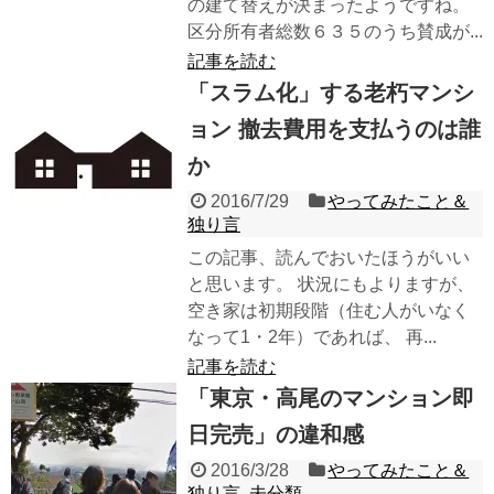
の建て替えが決まったようですね。
区分所有者総数６３５のうち賛成が...
記事を読む
「スラム化」する老朽マンシ
ョン 撤去費用を支払うのは誰
か
2016/7/29
やってみたこと＆
独り言
この記事、読んでおいたほうがいい
と思います。 状況にもよりますが、
空き家は初期段階（住む人がいなく
なって1・2年）であれば、 再...
記事を読む
「東京・高尾のマンション即
日完売」の違和感
2016/3/28
やってみたこと＆
独り言
,
未分類