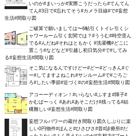
いのか#まいっか#実際こうだったら#てんてん
てん#3日で#忘れてそう#カメラ目線#で#妄想
生活#間取り図
ご破算で願いましては〜6帖引くトイレ引くシ
ャワールーム引く玄関では？#ううむ#時空歪ん
でる#んだね#それはともかく #洗濯機#どこに
置こう#などなど#引越し初日気分#で#してみ
る#妄想生活#間取り図
そこ気になるんですけどー#どー#どっきん#ぐ
ー#してますよねこれ#サンルーム#で#ごろご
ろ#したい季節#近づく#の#妄想生活#間取り図
アコーーディオン！#いらない#ふすま#障子#
かむばーっく #あれ#あそこだけ#残ってる#結
構難しい#妄想生活#間取り図
妄想フルパワーの蔵付き間取り図久しぶりに楽
しい0円物件#ほんと#ひさびさ#昔#診療所#だ
ったみたい#よく見えないのが#妄想力#ブート