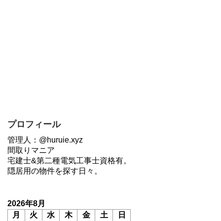
プロフィール
管理人：@huruie.xyz
間取りマニア
宅建士&第二種電気工事士資格有。
隠居用の物件を探す日々。
2026年8月
月
火
水
木
金
土
日