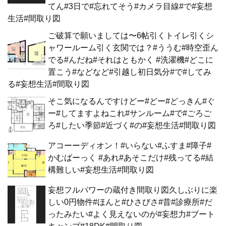
てん#3日で#忘れてそう#カメラ目線#で#妄想
生活#間取り図
ご破算で願いましては〜6帖引くトイレ引くシ
ャワールーム引く玄関では？#ううむ#時空歪ん
でる#んだね#それはともかく #洗濯機#どこに
置こう#などなど#引越し初日気分#で#してみ
る#妄想生活#間取り図
そこ気になるんですけどー#どー#どっきん#ぐ
ー#してますよねこれ#サンルーム#で#ごろご
ろ#したい季節#近づく#の#妄想生活#間取り図
アコーーディオン！#いらない#ふすま#障子#
かむばーっく #あれ#あそこだけ#残ってる#結
構難しい#妄想生活#間取り図
妄想フルパワーの蔵付き間取り図久しぶりに楽
しい0円物件#ほんと#ひさびさ#昔#診療所#だ
ったみたい#よく見えないのが#妄想力#ブート