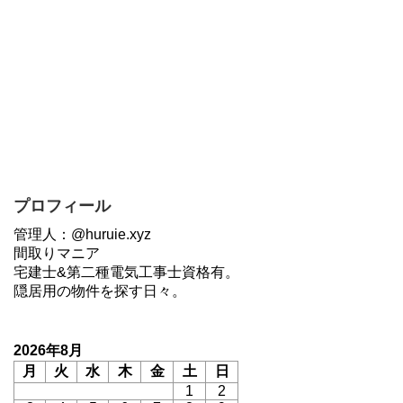
プロフィール
管理人：@huruie.xyz
間取りマニア
宅建士&第二種電気工事士資格有。
隠居用の物件を探す日々。
2026年8月
月
火
水
木
金
土
日
1
2