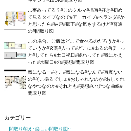
キャンプ#18DK#間取り図
…事故ってる？#このクルマ#描写#好き#初め
て見るタイプなので#アーカイブ#ベランダ#か
と思ったら#納戸#廊下#な気もするけど#普通
の#間取り図
この場合、ご飯はどこで食べるのだろうか#っ
ていうか#玄関#入って#どこに#出るの#ぼーっ
と#してたら#土日祝日#終わってた#我にかえ
った#水曜日#の#妄想#間取り図
気になるー#そこ#気になる#なんで#写真ない
の#そこ撮るでしょ#おしゃれなのか#おしゃれ
なやつなのか#それとも#妄想#いびつな曲線#
間取り図
カテゴリー
間取り萌え~楽しい間取り図~