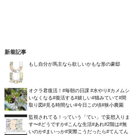
新着記事
もし自分が馬主なら欲しいかもな形の豪邸
オクラ君復活！#毎朝の日課 #水やり#カメムシ
いなくなる#復活する#嬉しい#猫みていて#間
取り図#見る時間ない#今日この頃#狭小農園
監視されてる！っていう「てい」で妄想入りま
す〜#どうですか#こんな生活#あれ#2階は#無
いのか#まいっか#実際こうだったら#てんてん