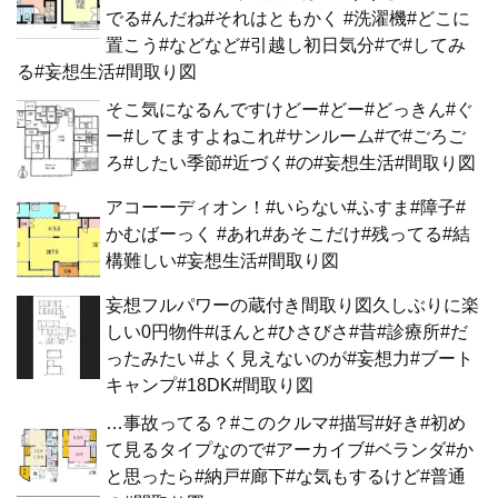
でる#んだね#それはともかく #洗濯機#どこに
置こう#などなど#引越し初日気分#で#してみ
る#妄想生活#間取り図
そこ気になるんですけどー#どー#どっきん#ぐ
ー#してますよねこれ#サンルーム#で#ごろご
ろ#したい季節#近づく#の#妄想生活#間取り図
アコーーディオン！#いらない#ふすま#障子#
かむばーっく #あれ#あそこだけ#残ってる#結
構難しい#妄想生活#間取り図
妄想フルパワーの蔵付き間取り図久しぶりに楽
しい0円物件#ほんと#ひさびさ#昔#診療所#だ
ったみたい#よく見えないのが#妄想力#ブート
キャンプ#18DK#間取り図
…事故ってる？#このクルマ#描写#好き#初め
て見るタイプなので#アーカイブ#ベランダ#か
と思ったら#納戸#廊下#な気もするけど#普通