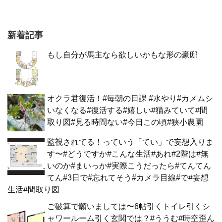
新着記事
もし自分が馬主なら欲しいかもな形の豪邸
オクラ君復活！#毎朝の日課 #水やり#カメムシ
いなくなる#復活する#嬉しい#猫みていて#間
取り図#見る時間ない#今日この頃#狭小農園
監視されてる！っていう「てい」で妄想入りま
す〜#どうですか#こんな生活#あれ#2階は#無
いのか#まいっか#実際こうだったら#てんてん
てん#3日で#忘れてそう#カメラ目線#で#妄想
生活#間取り図
ご破算で願いましては〜6帖引くトイレ引くシ
ャワールーム引く玄関では？#ううむ#時空歪ん