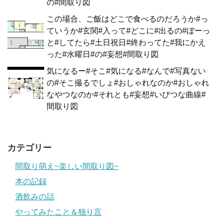
の#間取り図
この場合、ご飯はどこで食べるのだろうか#っ
ていうか#玄関#入って#どこに#出るの#ぼーっ
と#してたら#土日祝日#終わってた#我にかえ
った#水曜日#の#妄想#間取り図
気になるー#そこ#気になる#なんで#写真ない
の#そこ撮るでしょ#おしゃれなのか#おしゃれ
なやつなのか#それとも#妄想#いびつな曲線#
間取り図
カテゴリー
間取り萌え~楽しい間取り図~
本の記録
酒飲みの話
やってみたこと＆独り言