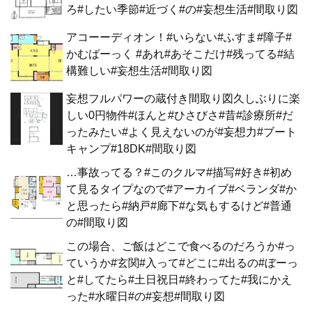
ろ#したい季節#近づく#の#妄想生活#間取り図
アコーーディオン！#いらない#ふすま#障子#
かむばーっく #あれ#あそこだけ#残ってる#結
構難しい#妄想生活#間取り図
妄想フルパワーの蔵付き間取り図久しぶりに楽
しい0円物件#ほんと#ひさびさ#昔#診療所#だ
ったみたい#よく見えないのが#妄想力#ブート
キャンプ#18DK#間取り図
…事故ってる？#このクルマ#描写#好き#初め
て見るタイプなので#アーカイブ#ベランダ#か
と思ったら#納戸#廊下#な気もするけど#普通
の#間取り図
この場合、ご飯はどこで食べるのだろうか#っ
ていうか#玄関#入って#どこに#出るの#ぼーっ
と#してたら#土日祝日#終わってた#我にかえ
った#水曜日#の#妄想#間取り図