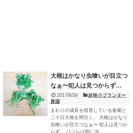
大根はかなり虫喰いが目立つ
なぁ〜犯人は見つからず…
2017/6/26
超狭小プランター
農園
まわりの成長を阻害している春菊と
二十日大根を間引く。 大根はかなり
虫喰いが目立つなぁ〜 犯人は見つか
らず… バジルは雨に当...