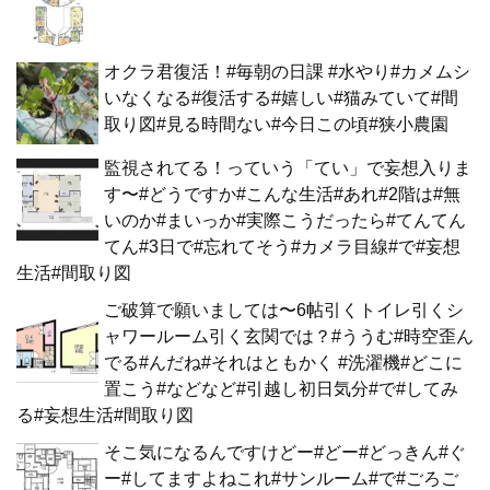
オクラ君復活！#毎朝の日課 #水やり#カメムシ
いなくなる#復活する#嬉しい#猫みていて#間
取り図#見る時間ない#今日この頃#狭小農園
監視されてる！っていう「てい」で妄想入りま
す〜#どうですか#こんな生活#あれ#2階は#無
いのか#まいっか#実際こうだったら#てんてん
てん#3日で#忘れてそう#カメラ目線#で#妄想
生活#間取り図
ご破算で願いましては〜6帖引くトイレ引くシ
ャワールーム引く玄関では？#ううむ#時空歪ん
でる#んだね#それはともかく #洗濯機#どこに
置こう#などなど#引越し初日気分#で#してみ
る#妄想生活#間取り図
そこ気になるんですけどー#どー#どっきん#ぐ
ー#してますよねこれ#サンルーム#で#ごろご