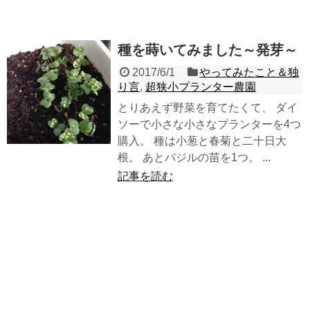
種を蒔いてみました～発芽～
2017/6/1
やってみたこと＆独
り言
,
超狭小プランター農園
とりあえず野菜を育てたくて、 ダイ
ソーで小さな小さなプランターを4つ
購入。 種は小葱と春菊と二十日大
根。 あとバジルの苗を1つ。 ...
記事を読む