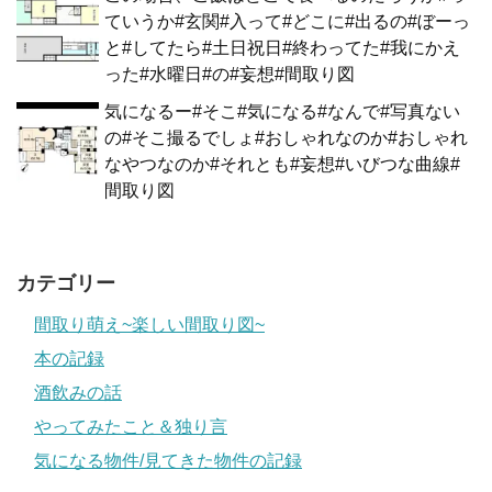
ていうか#玄関#入って#どこに#出るの#ぼーっ
と#してたら#土日祝日#終わってた#我にかえ
った#水曜日#の#妄想#間取り図
気になるー#そこ#気になる#なんで#写真ない
の#そこ撮るでしょ#おしゃれなのか#おしゃれ
なやつなのか#それとも#妄想#いびつな曲線#
間取り図
カテゴリー
間取り萌え~楽しい間取り図~
本の記録
酒飲みの話
やってみたこと＆独り言
気になる物件/見てきた物件の記録