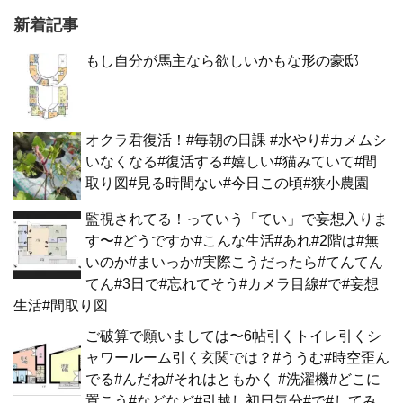
新着記事
もし自分が馬主なら欲しいかもな形の豪邸
オクラ君復活！#毎朝の日課 #水やり#カメムシ
いなくなる#復活する#嬉しい#猫みていて#間
取り図#見る時間ない#今日この頃#狭小農園
監視されてる！っていう「てい」で妄想入りま
す〜#どうですか#こんな生活#あれ#2階は#無
いのか#まいっか#実際こうだったら#てんてん
てん#3日で#忘れてそう#カメラ目線#で#妄想
生活#間取り図
ご破算で願いましては〜6帖引くトイレ引くシ
ャワールーム引く玄関では？#ううむ#時空歪ん
でる#んだね#それはともかく #洗濯機#どこに
置こう#などなど#引越し初日気分#で#してみ