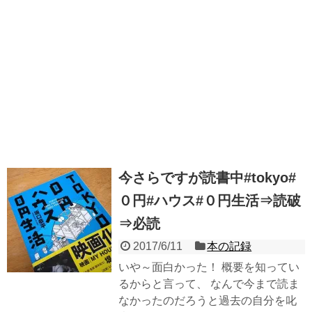
今さらですが読書中#tokyo#
０円#ハウス#０円生活⇒読破
⇒必読
2017/6/11
本の記録
いや～面白かった！ 概要を知ってい
るからと言って、 なんで今まで読ま
なかったのだろうと過去の自分を叱