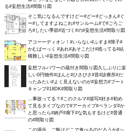
る#妄想生活#間取り図
そこ気になるんですけどー#どー#どっきん#ぐ
ー#してますよねこれ#サンルーム#で#ごろご
ろ#したい季節#近づく#の#妄想生活#間取り図
アコーーディオン！#いらない#ふすま#障子#
かむばーっく #あれ#あそこだけ#残ってる#結
構難しい#妄想生活#間取り図
妄想フルパワーの蔵付き間取り図久しぶりに楽
しい0円物件#ほんと#ひさびさ#昔#診療所#だ
ったみたい#よく見えないのが#妄想力#ブート
キャンプ#18DK#間取り図
…事故ってる？#このクルマ#描写#好き#初め
て見るタイプなので#アーカイブ#ベランダ#か
と思ったら#納戸#廊下#な気もするけど#普通
の#間取り図
この場合、ご飯はどこで食べるのだろうか#っ