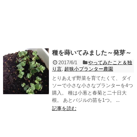
種を蒔いてみました～発芽～
2017/6/1
やってみたこと＆独
り言
,
超狭小プランター農園
とりあえず野菜を育てたくて、 ダイ
ソーで小さな小さなプランターを4つ
購入。 種は小葱と春菊と二十日大
根。 あとバジルの苗を1つ。 ...
記事を読む