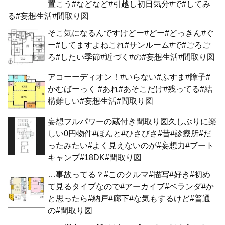
置こう#などなど#引越し初日気分#で#してみ
る#妄想生活#間取り図
そこ気になるんですけどー#どー#どっきん#ぐ
ー#してますよねこれ#サンルーム#で#ごろご
ろ#したい季節#近づく#の#妄想生活#間取り図
アコーーディオン！#いらない#ふすま#障子#
かむばーっく #あれ#あそこだけ#残ってる#結
構難しい#妄想生活#間取り図
妄想フルパワーの蔵付き間取り図久しぶりに楽
しい0円物件#ほんと#ひさびさ#昔#診療所#だ
ったみたい#よく見えないのが#妄想力#ブート
キャンプ#18DK#間取り図
…事故ってる？#このクルマ#描写#好き#初め
て見るタイプなので#アーカイブ#ベランダ#か
と思ったら#納戸#廊下#な気もするけど#普通
の#間取り図