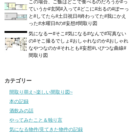
この場合、ご飯はどこで食べるのだろうか#っ
ていうか#玄関#入って#どこに#出るの#ぼーっ
と#してたら#土日祝日#終わってた#我にかえ
った#水曜日#の#妄想#間取り図
気になるー#そこ#気になる#なんで#写真ない
の#そこ撮るでしょ#おしゃれなのか#おしゃれ
なやつなのか#それとも#妄想#いびつな曲線#
間取り図
カテゴリー
間取り萌え~楽しい間取り図~
本の記録
酒飲みの話
やってみたこと＆独り言
気になる物件/見てきた物件の記録