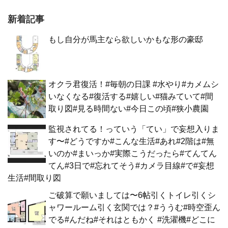
新着記事
もし自分が馬主なら欲しいかもな形の豪邸
オクラ君復活！#毎朝の日課 #水やり#カメムシ
いなくなる#復活する#嬉しい#猫みていて#間
取り図#見る時間ない#今日この頃#狭小農園
監視されてる！っていう「てい」で妄想入りま
す〜#どうですか#こんな生活#あれ#2階は#無
いのか#まいっか#実際こうだったら#てんてん
てん#3日で#忘れてそう#カメラ目線#で#妄想
生活#間取り図
ご破算で願いましては〜6帖引くトイレ引くシ
ャワールーム引く玄関では？#ううむ#時空歪ん
でる#んだね#それはともかく #洗濯機#どこに