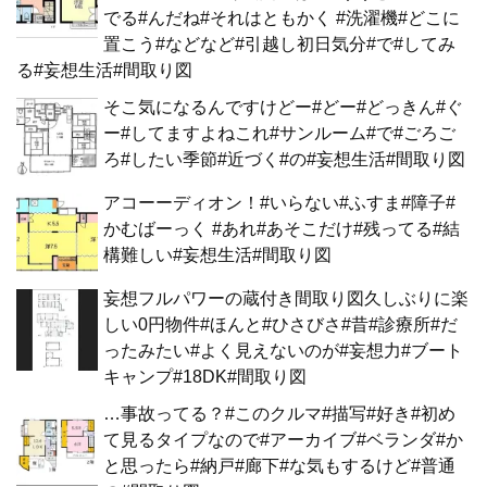
でる#んだね#それはともかく #洗濯機#どこに
置こう#などなど#引越し初日気分#で#してみ
る#妄想生活#間取り図
そこ気になるんですけどー#どー#どっきん#ぐ
ー#してますよねこれ#サンルーム#で#ごろご
ろ#したい季節#近づく#の#妄想生活#間取り図
アコーーディオン！#いらない#ふすま#障子#
かむばーっく #あれ#あそこだけ#残ってる#結
構難しい#妄想生活#間取り図
妄想フルパワーの蔵付き間取り図久しぶりに楽
しい0円物件#ほんと#ひさびさ#昔#診療所#だ
ったみたい#よく見えないのが#妄想力#ブート
キャンプ#18DK#間取り図
…事故ってる？#このクルマ#描写#好き#初め
て見るタイプなので#アーカイブ#ベランダ#か
と思ったら#納戸#廊下#な気もするけど#普通