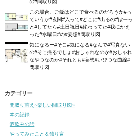
の#間取り図
この場合、ご飯はどこで食べるのだろうか#っ
ていうか#玄関#入って#どこに#出るの#ぼーっ
と#してたら#土日祝日#終わってた#我にかえ
った#水曜日#の#妄想#間取り図
気になるー#そこ#気になる#なんで#写真ない
の#そこ撮るでしょ#おしゃれなのか#おしゃれ
なやつなのか#それとも#妄想#いびつな曲線#
間取り図
カテゴリー
間取り萌え~楽しい間取り図~
本の記録
酒飲みの話
やってみたこと＆独り言