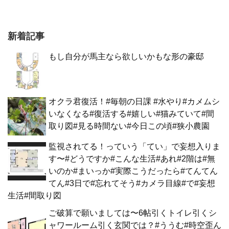
新着記事
もし自分が馬主なら欲しいかもな形の豪邸
オクラ君復活！#毎朝の日課 #水やり#カメムシ
いなくなる#復活する#嬉しい#猫みていて#間
取り図#見る時間ない#今日この頃#狭小農園
監視されてる！っていう「てい」で妄想入りま
す〜#どうですか#こんな生活#あれ#2階は#無
いのか#まいっか#実際こうだったら#てんてん
てん#3日で#忘れてそう#カメラ目線#で#妄想
生活#間取り図
ご破算で願いましては〜6帖引くトイレ引くシ
ャワールーム引く玄関では？#ううむ#時空歪ん