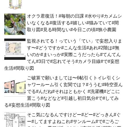
オクラ君復活！#毎朝の日課 #水やり#カメムシ
いなくなる#復活する#嬉しい#猫みていて#間
取り図#見る時間ない#今日この頃#狭小農園
監視されてる！っていう「てい」で妄想入りま
す〜#どうですか#こんな生活#あれ#2階は#無
いのか#まいっか#実際こうだったら#てんてん
てん#3日で#忘れてそう#カメラ目線#で#妄想
生活#間取り図
ご破算で願いましては〜6帖引くトイレ引くシ
ャワールーム引く玄関では？#ううむ#時空歪ん
でる#んだね#それはともかく #洗濯機#どこに
置こう#などなど#引越し初日気分#で#してみ
る#妄想生活#間取り図
そこ気になるんですけどー#どー#どっきん#ぐ
ー#してますよねこれ#サンルーム#で#ごろご