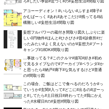
ろ#したい季節#近づく#の#妄想生活#間取り図
アコーーディオン！#いらない#ふすま#障子#
かむばーっく #あれ#あそこだけ#残ってる#結
構難しい#妄想生活#間取り図
妄想フルパワーの蔵付き間取り図久しぶりに楽
しい0円物件#ほんと#ひさびさ#昔#診療所#だ
ったみたい#よく見えないのが#妄想力#ブート
キャンプ#18DK#間取り図
…事故ってる？#このクルマ#描写#好き#初め
て見るタイプなので#アーカイブ#ベランダ#か
と思ったら#納戸#廊下#な気もするけど#普通
の#間取り図
この場合、ご飯はどこで食べるのだろうか#っ
ていうか#玄関#入って#どこに#出るの#ぼーっ
と#してたら#土日祝日#終わってた#我にかえ
った#水曜日#の#妄想#間取り図