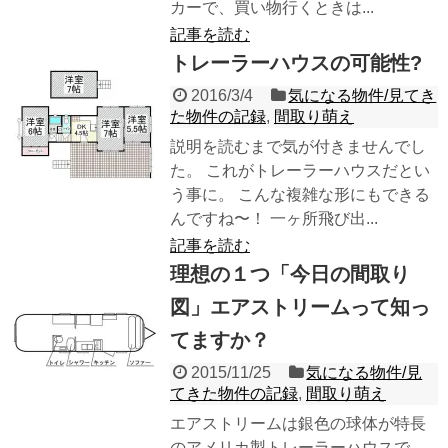
カーで、買い物行くときは...
記事を読む
トレーラーハウスの可能性?
2016/3/4
気になる物件/見てき
た物件の記録
,
間取り萌え
説明を読むまで気が付きませんでし
た。 これがトレーラーハウスだとい
う事に。 こんな複雑な形にもできる
んですね〜！ 一ヶ所飛び出...
記事を読む
理想の１つ「今日の間取り
図」エアストリームって知っ
てますか？
2015/11/25
気になる物件/見
てきた物件の記録
,
間取り萌え
エアストリームは銀色の球体が特長
のアメリカ製トレーラーハウスで