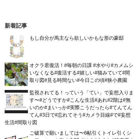
新着記事
もし自分が馬主なら欲しいかもな形の豪邸
オクラ君復活！#毎朝の日課 #水やり#カメムシ
いなくなる#復活する#嬉しい#猫みていて#間
取り図#見る時間ない#今日この頃#狭小農園
監視されてる！っていう「てい」で妄想入りま
す〜#どうですか#こんな生活#あれ#2階は#無
いのか#まいっか#実際こうだったら#てんてん
てん#3日で#忘れてそう#カメラ目線#で#妄想
生活#間取り図
ご破算で願いましては〜6帖引くトイレ引くシ