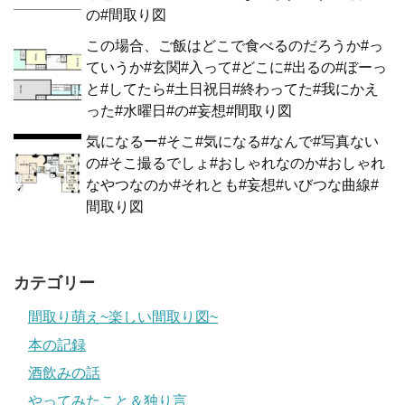
の#間取り図
この場合、ご飯はどこで食べるのだろうか#っ
ていうか#玄関#入って#どこに#出るの#ぼーっ
と#してたら#土日祝日#終わってた#我にかえ
った#水曜日#の#妄想#間取り図
気になるー#そこ#気になる#なんで#写真ない
の#そこ撮るでしょ#おしゃれなのか#おしゃれ
なやつなのか#それとも#妄想#いびつな曲線#
間取り図
カテゴリー
間取り萌え~楽しい間取り図~
本の記録
酒飲みの話
やってみたこと＆独り言