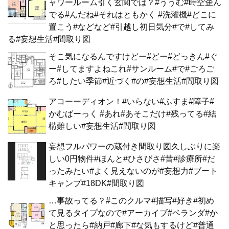
ャワールーム引く玄関では？#ううむ#時空歪ん
でる#んだね#それはともかく #洗濯機#どこに
置こう#などなど#引越し初日気分#で#してみ
る#妄想生活#間取り図
そこ気になるんですけどー#どー#どっきん#ぐ
ー#してますよねこれ#サンルーム#で#ごろご
ろ#したい季節#近づく#の#妄想生活#間取り図
アコーーディオン！#いらない#ふすま#障子#
かむばーっく #あれ#あそこだけ#残ってる#結
構難しい#妄想生活#間取り図
妄想フルパワーの蔵付き間取り図久しぶりに楽
しい0円物件#ほんと#ひさびさ#昔#診療所#だ
ったみたい#よく見えないのが#妄想力#ブート
キャンプ#18DK#間取り図
…事故ってる？#このクルマ#描写#好き#初め
て見るタイプなので#アーカイブ#ベランダ#か
と思ったら#納戸#廊下#な気もするけど#普通