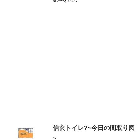
信玄トイレ?~今日の間取り図
~