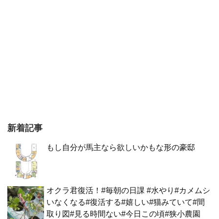
新着記事
もし自分が馬主なら欲しいかもな形の豪邸
オクラ君復活！#毎朝の日課 #水やり#カメムシ
いなくなる#復活する#嬉しい#猫みていて#間
取り図#見る時間ない#今日この頃#狭小農園