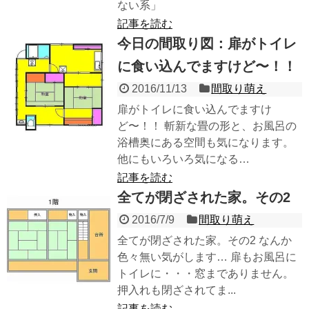
ない系」
記事を読む
今日の間取り図：扉がトイレ
に食い込んでますけど〜！！
2016/11/13
間取り萌え
扉がトイレに食い込んでますけ
ど〜！！ 斬新な畳の形と、お風呂の
浴槽奥にある空間も気になります。
他にもいろいろ気になる…
記事を読む
全てが閉ざされた家。その2
2016/7/9
間取り萌え
全てが閉ざされた家。その2 なんか
色々無い気がします… 扉もお風呂に
トイレに・・・窓までありません。
押入れも閉ざされてま...
記事を読む