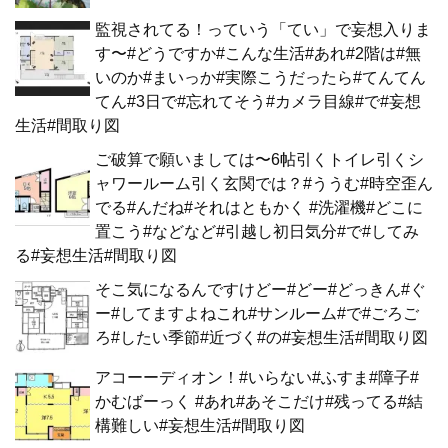
監視されてる！っていう「てい」で妄想入りま
す〜#どうですか#こんな生活#あれ#2階は#無
いのか#まいっか#実際こうだったら#てんてん
てん#3日で#忘れてそう#カメラ目線#で#妄想
生活#間取り図
ご破算で願いましては〜6帖引くトイレ引くシ
ャワールーム引く玄関では？#ううむ#時空歪ん
でる#んだね#それはともかく #洗濯機#どこに
置こう#などなど#引越し初日気分#で#してみ
る#妄想生活#間取り図
そこ気になるんですけどー#どー#どっきん#ぐ
ー#してますよねこれ#サンルーム#で#ごろご
ろ#したい季節#近づく#の#妄想生活#間取り図
アコーーディオン！#いらない#ふすま#障子#
かむばーっく #あれ#あそこだけ#残ってる#結
構難しい#妄想生活#間取り図