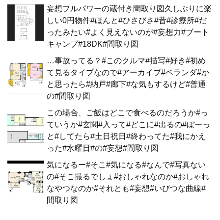
妄想フルパワーの蔵付き間取り図久しぶりに楽
しい0円物件#ほんと#ひさびさ#昔#診療所#だ
ったみたい#よく見えないのが#妄想力#ブート
キャンプ#18DK#間取り図
…事故ってる？#このクルマ#描写#好き#初め
て見るタイプなので#アーカイブ#ベランダ#か
と思ったら#納戸#廊下#な気もするけど#普通
の#間取り図
この場合、ご飯はどこで食べるのだろうか#っ
ていうか#玄関#入って#どこに#出るの#ぼーっ
と#してたら#土日祝日#終わってた#我にかえ
った#水曜日#の#妄想#間取り図
気になるー#そこ#気になる#なんで#写真ない
の#そこ撮るでしょ#おしゃれなのか#おしゃれ
なやつなのか#それとも#妄想#いびつな曲線#
間取り図