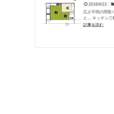
2016/4/13
広さ不明の間取
と… キッチン三
記事を読む