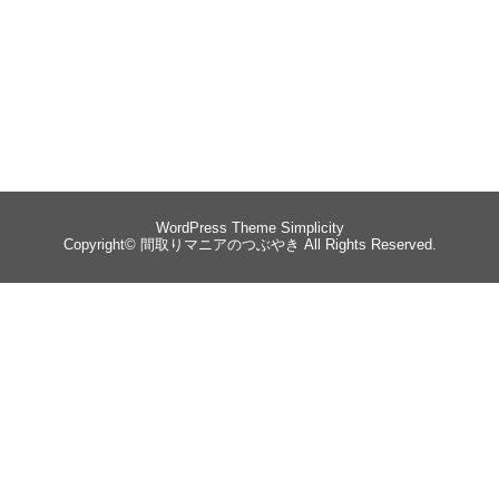
WordPress Theme
Simplicity
Copyright©
間取りマニアのつぶやき
All Rights Reserved.