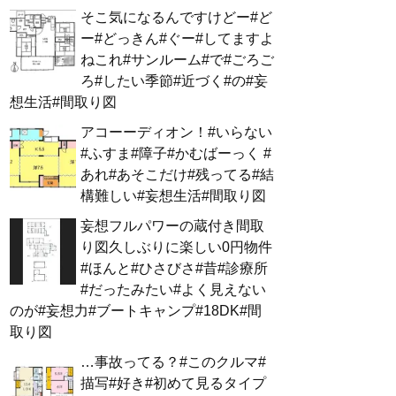
そこ気になるんですけどー#ど
ー#どっきん#ぐー#してますよ
ねこれ#サンルーム#で#ごろご
ろ#したい季節#近づく#の#妄
想生活#間取り図
アコーーディオン！#いらない
#ふすま#障子#かむばーっく #
あれ#あそこだけ#残ってる#結
構難しい#妄想生活#間取り図
妄想フルパワーの蔵付き間取
り図久しぶりに楽しい0円物件
#ほんと#ひさびさ#昔#診療所
#だったみたい#よく見えない
のが#妄想力#ブートキャンプ#18DK#間
取り図
…事故ってる？#このクルマ#
描写#好き#初めて見るタイプ