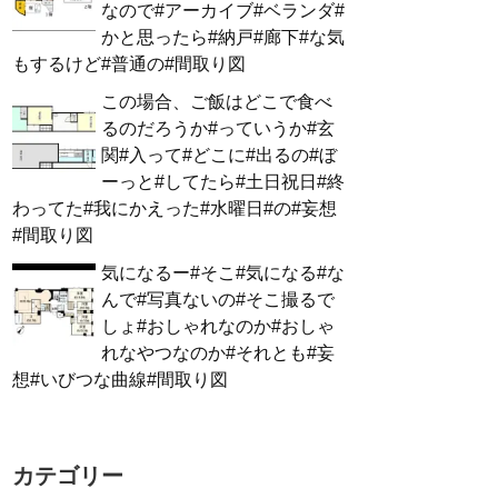
なので#アーカイブ#ベランダ#
かと思ったら#納戸#廊下#な気
もするけど#普通の#間取り図
この場合、ご飯はどこで食べ
るのだろうか#っていうか#玄
関#入って#どこに#出るの#ぼ
ーっと#してたら#土日祝日#終
わってた#我にかえった#水曜日#の#妄想
#間取り図
気になるー#そこ#気になる#な
んで#写真ないの#そこ撮るで
しょ#おしゃれなのか#おしゃ
れなやつなのか#それとも#妄
想#いびつな曲線#間取り図
カテゴリー