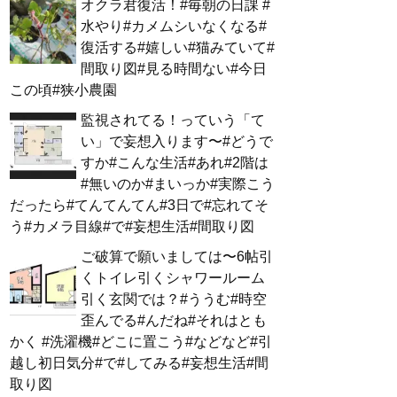
オクラ君復活！#毎朝の日課 #
水やり#カメムシいなくなる#
復活する#嬉しい#猫みていて#
間取り図#見る時間ない#今日
この頃#狭小農園
監視されてる！っていう「て
い」で妄想入ります〜#どうで
すか#こんな生活#あれ#2階は
#無いのか#まいっか#実際こう
だったら#てんてんてん#3日で#忘れてそ
う#カメラ目線#で#妄想生活#間取り図
ご破算で願いましては〜6帖引
くトイレ引くシャワールーム
引く玄関では？#ううむ#時空
歪んでる#んだね#それはとも
かく #洗濯機#どこに置こう#などなど#引
越し初日気分#で#してみる#妄想生活#間
取り図