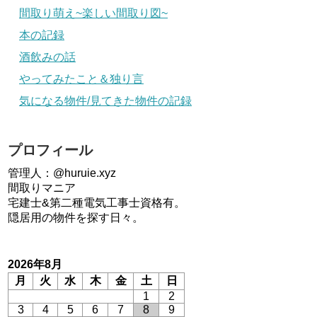
間取り萌え~楽しい間取り図~
本の記録
酒飲みの話
やってみたこと＆独り言
気になる物件/見てきた物件の記録
プロフィール
管理人：@huruie.xyz
間取りマニア
宅建士&第二種電気工事士資格有。
隠居用の物件を探す日々。
2026年8月
月
火
水
木
金
土
日
1
2
3
4
5
6
7
8
9