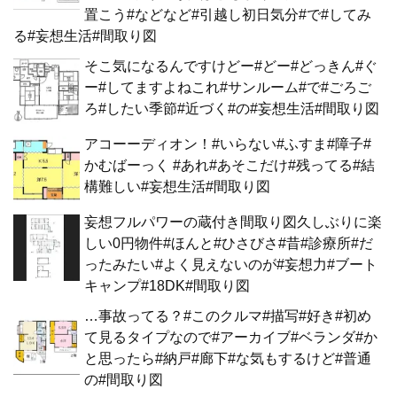
置こう#などなど#引越し初日気分#で#してみ
る#妄想生活#間取り図
そこ気になるんですけどー#どー#どっきん#ぐ
ー#してますよねこれ#サンルーム#で#ごろご
ろ#したい季節#近づく#の#妄想生活#間取り図
アコーーディオン！#いらない#ふすま#障子#
かむばーっく #あれ#あそこだけ#残ってる#結
構難しい#妄想生活#間取り図
妄想フルパワーの蔵付き間取り図久しぶりに楽
しい0円物件#ほんと#ひさびさ#昔#診療所#だ
ったみたい#よく見えないのが#妄想力#ブート
キャンプ#18DK#間取り図
…事故ってる？#このクルマ#描写#好き#初め
て見るタイプなので#アーカイブ#ベランダ#か
と思ったら#納戸#廊下#な気もするけど#普通
の#間取り図