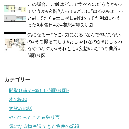
この場合、ご飯はどこで食べるのだろうか#っ
ていうか#玄関#入って#どこに#出るの#ぼーっ
と#してたら#土日祝日#終わってた#我にかえ
った#水曜日#の#妄想#間取り図
気になるー#そこ#気になる#なんで#写真ない
の#そこ撮るでしょ#おしゃれなのか#おしゃれ
なやつなのか#それとも#妄想#いびつな曲線#
間取り図
カテゴリー
間取り萌え~楽しい間取り図~
本の記録
酒飲みの話
やってみたこと＆独り言
気になる物件/見てきた物件の記録