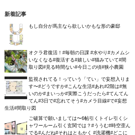
新着記事
もし自分が馬主なら欲しいかもな形の豪邸
オクラ君復活！#毎朝の日課 #水やり#カメムシ
いなくなる#復活する#嬉しい#猫みていて#間
取り図#見る時間ない#今日この頃#狭小農園
監視されてる！っていう「てい」で妄想入りま
す〜#どうですか#こんな生活#あれ#2階は#無
いのか#まいっか#実際こうだったら#てんてん
てん#3日で#忘れてそう#カメラ目線#で#妄想
生活#間取り図
ご破算で願いましては〜6帖引くトイレ引くシ
ャワールーム引く玄関では？#ううむ#時空歪ん
でる#んだね#それはともかく #洗濯機#どこに