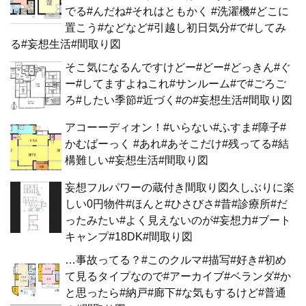
でる#んだね#それはともかく #洗濯機#どこに
置こう#などなど#引越し初日気分#で#してみ
る#妄想生活#間取り図
そこ気になるんですけどー#どー#どっきん#ぐ
ー#してますよねこれ#サンルーム#で#ごろご
ろ#したい季節#近づく#の#妄想生活#間取り図
アコーーディオン！#いらない#ふすま#障子#
かむばーっく #あれ#あそこだけ#残ってる#結
構難しい#妄想生活#間取り図
妄想フルパワーの蔵付き間取り図久しぶりに楽
しい0円物件#ほんと#ひさびさ#昔#診療所#だ
ったみたい#よく見えないのが#妄想力#ブート
キャンプ#18DK#間取り図
…事故ってる？#このクルマ#描写#好き#初め
て見るタイプなので#アーカイブ#ベランダ#か
と思ったら#納戸#廊下#な気もするけど#普通