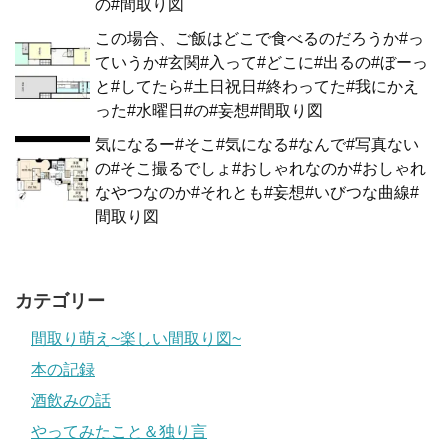
の#間取り図
この場合、ご飯はどこで食べるのだろうか#っ
ていうか#玄関#入って#どこに#出るの#ぼーっ
と#してたら#土日祝日#終わってた#我にかえ
った#水曜日#の#妄想#間取り図
気になるー#そこ#気になる#なんで#写真ない
の#そこ撮るでしょ#おしゃれなのか#おしゃれ
なやつなのか#それとも#妄想#いびつな曲線#
間取り図
カテゴリー
間取り萌え~楽しい間取り図~
本の記録
酒飲みの話
やってみたこと＆独り言