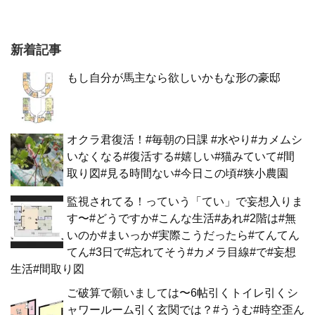
新着記事
もし自分が馬主なら欲しいかもな形の豪邸
オクラ君復活！#毎朝の日課 #水やり#カメムシ
いなくなる#復活する#嬉しい#猫みていて#間
取り図#見る時間ない#今日この頃#狭小農園
監視されてる！っていう「てい」で妄想入りま
す〜#どうですか#こんな生活#あれ#2階は#無
いのか#まいっか#実際こうだったら#てんてん
てん#3日で#忘れてそう#カメラ目線#で#妄想
生活#間取り図
ご破算で願いましては〜6帖引くトイレ引くシ
ャワールーム引く玄関では？#ううむ#時空歪ん