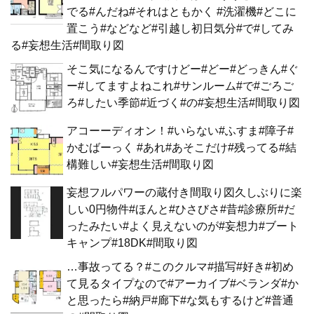
でる#んだね#それはともかく #洗濯機#どこに
置こう#などなど#引越し初日気分#で#してみ
る#妄想生活#間取り図
そこ気になるんですけどー#どー#どっきん#ぐ
ー#してますよねこれ#サンルーム#で#ごろご
ろ#したい季節#近づく#の#妄想生活#間取り図
アコーーディオン！#いらない#ふすま#障子#
かむばーっく #あれ#あそこだけ#残ってる#結
構難しい#妄想生活#間取り図
妄想フルパワーの蔵付き間取り図久しぶりに楽
しい0円物件#ほんと#ひさびさ#昔#診療所#だ
ったみたい#よく見えないのが#妄想力#ブート
キャンプ#18DK#間取り図
…事故ってる？#このクルマ#描写#好き#初め
て見るタイプなので#アーカイブ#ベランダ#か
と思ったら#納戸#廊下#な気もするけど#普通