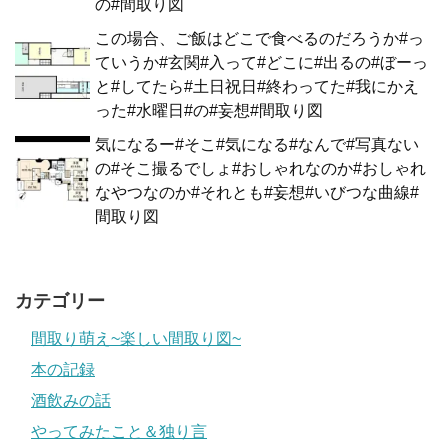
の#間取り図
この場合、ご飯はどこで食べるのだろうか#っ
ていうか#玄関#入って#どこに#出るの#ぼーっ
と#してたら#土日祝日#終わってた#我にかえ
った#水曜日#の#妄想#間取り図
気になるー#そこ#気になる#なんで#写真ない
の#そこ撮るでしょ#おしゃれなのか#おしゃれ
なやつなのか#それとも#妄想#いびつな曲線#
間取り図
カテゴリー
間取り萌え~楽しい間取り図~
本の記録
酒飲みの話
やってみたこと＆独り言