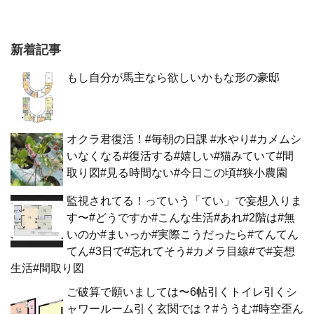
新着記事
もし自分が馬主なら欲しいかもな形の豪邸
オクラ君復活！#毎朝の日課 #水やり#カメムシ
いなくなる#復活する#嬉しい#猫みていて#間
取り図#見る時間ない#今日この頃#狭小農園
監視されてる！っていう「てい」で妄想入りま
す〜#どうですか#こんな生活#あれ#2階は#無
いのか#まいっか#実際こうだったら#てんてん
てん#3日で#忘れてそう#カメラ目線#で#妄想
生活#間取り図
ご破算で願いましては〜6帖引くトイレ引くシ
ャワールーム引く玄関では？#ううむ#時空歪ん