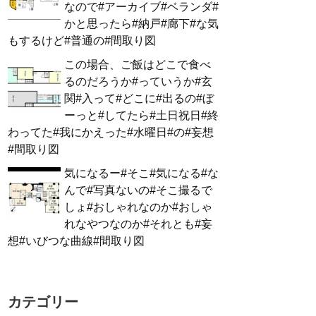
なので#アーカイブ#ベランダ#
かと思ったら#納戸#廊下#な気
もするけど#普通の#間取り図
この場合、ご飯はどこで食べ
るのだろうか#っていうか#玄
関#入って#どこに#出るの#ぼ
ーっと#してたら#土日祝日#終
わってた#我にかえった#水曜日#の#妄想
#間取り図
気になるー#そこ#気になる#な
んで#写真ないの#そこ撮るで
しょ#おしゃれなのか#おしゃ
れなやつなのか#それとも#妄
想#いびつな曲線#間取り図
カテゴリー