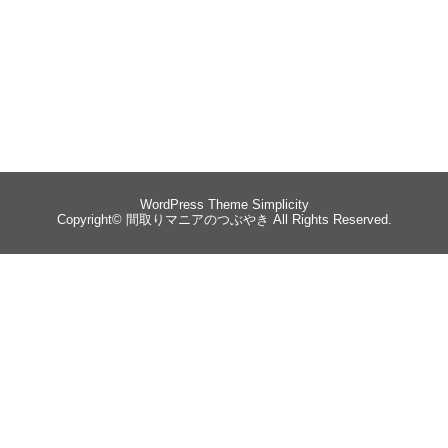
WordPress Theme
Simplicity
Copyright©
間取りマニアのつぶやき
All Rights Reserved.