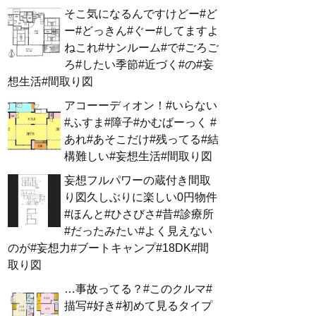
そこ気になるんですけどー#ど
ー#どっきん#ぐー#してますよ
ねこれ#サンルーム#で#ごろご
ろ#したい季節#近づく#の#妄
想生活#間取り図
アコーーディオン！#いらない
#ふすま#障子#かむばーっく #
あれ#あそこだけ#残ってる#結
構難しい#妄想生活#間取り図
妄想フルパワーの蔵付き間取
り図久しぶりに楽しい0円物件
#ほんと#ひさびさ#昔#診療所
#だったみたい#よく見えない
のが#妄想力#ブートキャンプ#18DK#間
取り図
…事故ってる？#このクルマ#
描写#好き#初めて見るタイプ