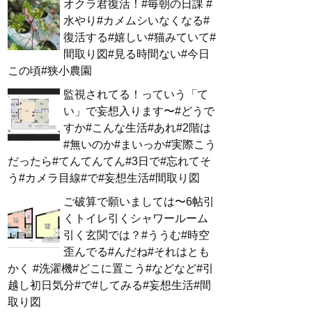
オクラ君復活！#毎朝の日課 #
水やり#カメムシいなくなる#
復活する#嬉しい#猫みていて#
間取り図#見る時間ない#今日
この頃#狭小農園
監視されてる！っていう「て
い」で妄想入ります〜#どうで
すか#こんな生活#あれ#2階は
#無いのか#まいっか#実際こう
だったら#てんてんてん#3日で#忘れてそ
う#カメラ目線#で#妄想生活#間取り図
ご破算で願いましては〜6帖引
くトイレ引くシャワールーム
引く玄関では？#ううむ#時空
歪んでる#んだね#それはとも
かく #洗濯機#どこに置こう#などなど#引
越し初日気分#で#してみる#妄想生活#間
取り図