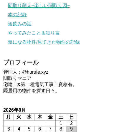
間取り萌え~楽しい間取り図~
本の記録
酒飲みの話
やってみたこと＆独り言
気になる物件/見てきた物件の記録
プロフィール
管理人：@huruie.xyz
間取りマニア
宅建士&第二種電気工事士資格有。
隠居用の物件を探す日々。
2026年8月
月
火
水
木
金
土
日
1
2
3
4
5
6
7
8
9