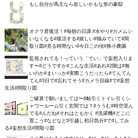
もし自分が馬主なら欲しいかもな形の豪邸
オクラ君復活！#毎朝の日課 #水やり#カメムシ
いなくなる#復活する#嬉しい#猫みていて#間
取り図#見る時間ない#今日この頃#狭小農園
監視されてる！っていう「てい」で妄想入りま
す〜#どうですか#こんな生活#あれ#2階は#無
いのか#まいっか#実際こうだったら#てんてん
てん#3日で#忘れてそう#カメラ目線#で#妄想
生活#間取り図
ご破算で願いましては〜6帖引くトイレ引くシ
ャワールーム引く玄関では？#ううむ#時空歪ん
でる#んだね#それはともかく #洗濯機#どこに
置こう#などなど#引越し初日気分#で#してみ
る#妄想生活#間取り図