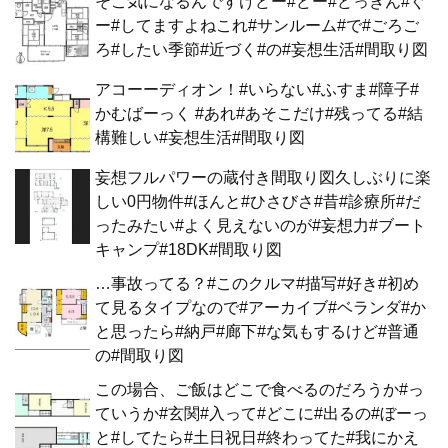
そこ気になるんですけどー#どー#どっきん#ぐ
ー#してますよねこれ#サンルーム#で#ごろご
ろ#したい季節#近づく#の#妄想生活#間取り図
アコーーディオン！#いらない#ふすま#障子#
かむばーっく #あれ#あそこだけ#残ってる#結
構難しい#妄想生活#間取り図
妄想フルパワーの蔵付き間取り図久しぶりに楽
しい0円物件#ほんと#ひさびさ#昔#診療所#だ
ったみたい#よく見えないのが#妄想力#ブート
キャンプ#18DK#間取り図
…事故ってる？#このクルマ#描写#好き#初め
て見るタイプなので#アーカイブ#ベランダ#か
と思ったら#納戸#廊下#な気もするけど#普通
の#間取り図
この場合、ご飯はどこで食べるのだろうか#っ
ていうか#玄関#入って#どこに#出るの#ぼーっ
と#してたら#土日祝日#終わってた#我にかえ