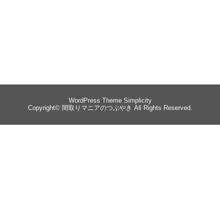
WordPress Theme
Simplicity
Copyright©
間取りマニアのつぶやき
All Rights Reserved.