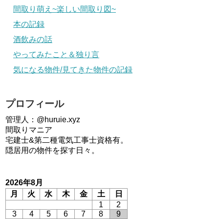
間取り萌え~楽しい間取り図~
本の記録
酒飲みの話
やってみたこと＆独り言
気になる物件/見てきた物件の記録
プロフィール
管理人：@huruie.xyz
間取りマニア
宅建士&第二種電気工事士資格有。
隠居用の物件を探す日々。
2026年8月
月
火
水
木
金
土
日
1
2
3
4
5
6
7
8
9