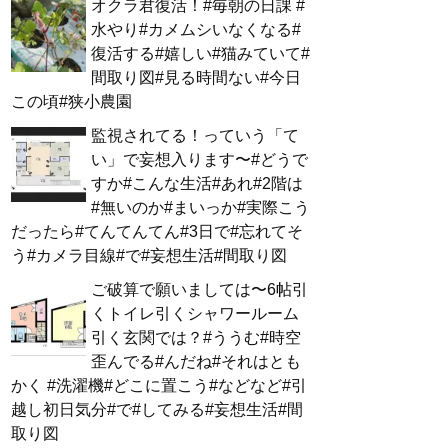
オクラ君復活！#毎朝の日課 #
水やり#カメムシいなくなる#
復活する#嬉しい#猫みていて#
間取り図#見る時間ない#今日
この頃#狭小農園
監視されてる！っていう「て
い」で妄想入ります〜#どうで
すか#こんな生活#あれ#2階は
#無いのか#まいっか#実際こう
だったら#てんてんてん#3日で#忘れてそ
う#カメラ目線#で#妄想生活#間取り図
ご破算で願いましては〜6帖引
くトイレ引くシャワールーム
引く玄関では？#ううむ#時空
歪んでる#んだね#それはとも
かく #洗濯機#どこに置こう#などなど#引
越し初日気分#で#してみる#妄想生活#間
取り図