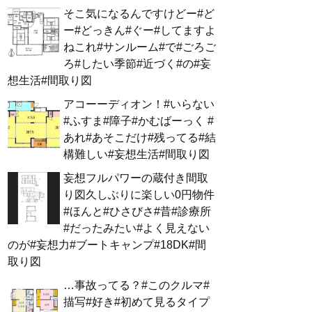
そこ気になるんですけどー#ど
ー#どっきん#ぐー#してますよ
ねこれ#サンルーム#で#ごろご
ろ#したい季節#近づく#の#妄
想生活#間取り図
アコーーディオン！#いらない
#ふすま#障子#かむばーっく #
あれ#あそこだけ#残ってる#結
構難しい#妄想生活#間取り図
妄想フルパワーの蔵付き間取
り図久しぶりに楽しい0円物件
#ほんと#ひさびさ#昔#診療所
#だったみたい#よく見えない
のが#妄想力#ブートキャンプ#18DK#間
取り図
…事故ってる？#このクルマ#
描写#好き#初めて見るタイプ