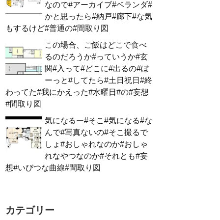
なので#アーカイブ#ベランダ#
かと思ったら#納戸#廊下#な気
もするけど#普通の#間取り図
この場合、ご飯はどこで食べ
るのだろうか#っていうか#玄
関#入って#どこに#出るの#ぼ
ーっと#してたら#土日祝日#終
わってた#我にかえった#水曜日#の#妄想
#間取り図
気になるー#そこ#気になる#な
んで#写真ないの#そこ撮るで
しょ#おしゃれなのか#おしゃ
れなやつなのか#それとも#妄
想#いびつな曲線#間取り図
カテゴリー