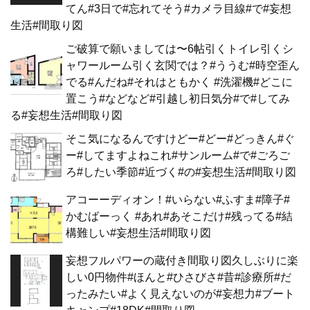
てん#3日で#忘れてそう#カメラ目線#で#妄想
生活#間取り図
ご破算で願いましては〜6帖引くトイレ引くシ
ャワールーム引く玄関では？#ううむ#時空歪ん
でる#んだね#それはともかく #洗濯機#どこに
置こう#などなど#引越し初日気分#で#してみ
る#妄想生活#間取り図
そこ気になるんですけどー#どー#どっきん#ぐ
ー#してますよねこれ#サンルーム#で#ごろご
ろ#したい季節#近づく#の#妄想生活#間取り図
アコーーディオン！#いらない#ふすま#障子#
かむばーっく #あれ#あそこだけ#残ってる#結
構難しい#妄想生活#間取り図
妄想フルパワーの蔵付き間取り図久しぶりに楽
しい0円物件#ほんと#ひさびさ#昔#診療所#だ
ったみたい#よく見えないのが#妄想力#ブート