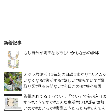
新着記事
もし自分が馬主なら欲しいかもな形の豪邸
オクラ君復活！#毎朝の日課 #水やり#カメムシ
いなくなる#復活する#嬉しい#猫みていて#間
取り図#見る時間ない#今日この頃#狭小農園
監視されてる！っていう「てい」で妄想入りま
す〜#どうですか#こんな生活#あれ#2階は#無
いのか#まいっか#実際こうだったら#てんてん