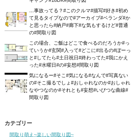
キャンプ#18DK#間取り図
…事故ってる？#このクルマ#描写#好き#初め
て見るタイプなので#アーカイブ#ベランダ#か
と思ったら#納戸#廊下#な気もするけど#普通
の#間取り図
この場合、ご飯はどこで食べるのだろうか#っ
ていうか#玄関#入って#どこに#出るの#ぼーっ
と#してたら#土日祝日#終わってた#我にかえ
った#水曜日#の#妄想#間取り図
気になるー#そこ#気になる#なんで#写真ない
の#そこ撮るでしょ#おしゃれなのか#おしゃれ
なやつなのか#それとも#妄想#いびつな曲線#
間取り図
カテゴリー
間取り萌え~楽しい間取り図~