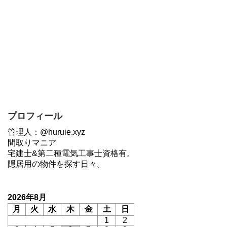
プロフィール
管理人：@huruie.xyz
間取りマニア
宅建士&第二種電気工事士資格有。
隠居用の物件を探す日々。
2026年8月
月
火
水
木
金
土
日
1
2