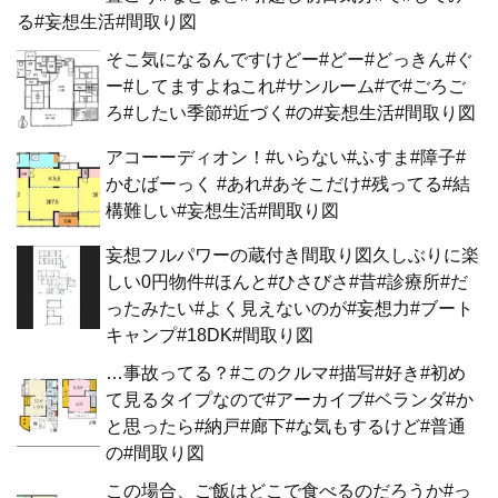
る#妄想生活#間取り図
そこ気になるんですけどー#どー#どっきん#ぐ
ー#してますよねこれ#サンルーム#で#ごろご
ろ#したい季節#近づく#の#妄想生活#間取り図
アコーーディオン！#いらない#ふすま#障子#
かむばーっく #あれ#あそこだけ#残ってる#結
構難しい#妄想生活#間取り図
妄想フルパワーの蔵付き間取り図久しぶりに楽
しい0円物件#ほんと#ひさびさ#昔#診療所#だ
ったみたい#よく見えないのが#妄想力#ブート
キャンプ#18DK#間取り図
…事故ってる？#このクルマ#描写#好き#初め
て見るタイプなので#アーカイブ#ベランダ#か
と思ったら#納戸#廊下#な気もするけど#普通
の#間取り図
この場合、ご飯はどこで食べるのだろうか#っ