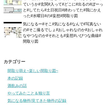
ていうか#玄関#入って#どこに#出るの#ぼーっ
と#してたら#土日祝日#終わってた#我にかえ
った#水曜日#の#妄想#間取り図
気になるー#そこ#気になる#なんで#写真ない
の#そこ撮るでしょ#おしゃれなのか#おしゃれ
なやつなのか#それとも#妄想#いびつな曲線#
間取り図
カテゴリー
間取り萌え~楽しい間取り図~
本の記録
酒飲みの話
やってみたこと＆独り言
気になる物件/見てきた物件の記録