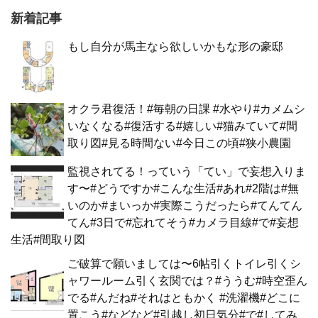
新着記事
もし自分が馬主なら欲しいかもな形の豪邸
オクラ君復活！#毎朝の日課 #水やり#カメムシ
いなくなる#復活する#嬉しい#猫みていて#間
取り図#見る時間ない#今日この頃#狭小農園
監視されてる！っていう「てい」で妄想入りま
す〜#どうですか#こんな生活#あれ#2階は#無
いのか#まいっか#実際こうだったら#てんてん
てん#3日で#忘れてそう#カメラ目線#で#妄想
生活#間取り図
ご破算で願いましては〜6帖引くトイレ引くシ
ャワールーム引く玄関では？#ううむ#時空歪ん
でる#んだね#それはともかく #洗濯機#どこに
置こう#などなど#引越し初日気分#で#してみ