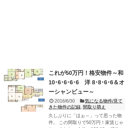
これが50万円！格安物件～和
10･6･6･6･6 洋 8･8･6･6＆オ
ーシャンビュー～
2016/6/30
気になる物件/見て
きた物件の記録
,
間取り萌え
久しぶりに「ほぉ～」って思った物
件。 この間取りで50万円！家賃じゃ