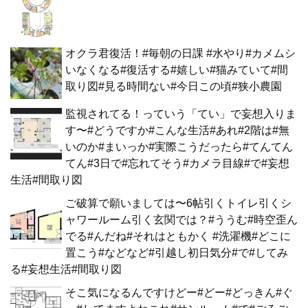
オクラ君復活！#毎朝の日課 #水やり#カメムシ
いなくなる#復活する#嬉しい#猫みていて#間
取り図#見る時間ない#今日この頃#狭小農園
監視されてる！っていう「てい」で妄想入りま
す〜#どうですか#こんな生活#あれ#2階は#無
いのか#まいっか#実際こうだったら#てんてん
てん#3日で#忘れてそう#カメラ目線#で#妄想
生活#間取り図
ご破算で願いましては〜6帖引くトイレ引くシ
ャワールーム引く玄関では？#ううむ#時空歪ん
でる#んだね#それはともかく #洗濯機#どこに
置こう#などなど#引越し初日気分#で#してみ
る#妄想生活#間取り図
そこ気になるんですけどー#どー#どっきん#ぐ