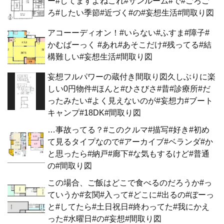
ー#してますよねこれ#サンルーム#で#ごろご
ろ#したい季節#近づく#の#妄想生活#間取り図
アコーーディオン！#いらない#ふすま#障子#
かむばーっく #あれ#あそこだけ#残ってる#結
構難しい#妄想生活#間取り図
妄想フルパワーの蔵付き間取り図久しぶりに楽
しい0円物件#ほんと#ひさびさ#昔#診療所#だ
ったみたい#よく見えないのが#妄想力#ブート
キャンプ#18DK#間取り図
…事故ってる？#このクルマ#描写#好き#初め
て見るタイプなので#アーカイブ#ベランダ#か
と思ったら#納戸#廊下#な気もするけど#普通
の#間取り図
この場合、ご飯はどこで食べるのだろうか#っ
ていうか#玄関#入って#どこに#出るの#ぼーっ
と#してたら#土日祝日#終わってた#我にかえ
った#水曜日#の#妄想#間取り図