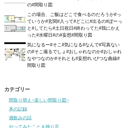
の#間取り図
この場合、ご飯はどこで食べるのだろうか#っ
ていうか#玄関#入って#どこに#出るの#ぼーっ
と#してたら#土日祝日#終わってた#我にかえ
った#水曜日#の#妄想#間取り図
気になるー#そこ#気になる#なんで#写真ない
の#そこ撮るでしょ#おしゃれなのか#おしゃれ
なやつなのか#それとも#妄想#いびつな曲線#
間取り図
カテゴリー
間取り萌え~楽しい間取り図~
本の記録
酒飲みの話
やってみたこと＆独り言