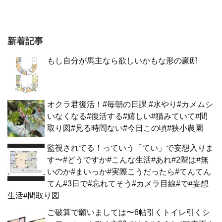
新着記事
もし自分が馬主なら欲しいかもな形の豪邸
オクラ君復活！#毎朝の日課 #水やり#カメムシ
いなくなる#復活する#嬉しい#猫みていて#間
取り図#見る時間ない#今日この頃#狭小農園
監視されてる！っていう「てい」で妄想入りま
す〜#どうですか#こんな生活#あれ#2階は#無
いのか#まいっか#実際こうだったら#てんてん
てん#3日で#忘れてそう#カメラ目線#で#妄想
生活#間取り図
ご破算で願いましては〜6帖引くトイレ引くシ