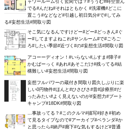
ャワールーム引く玄関では？#ううむ#時空歪ん
でる#んだね#それはともかく #洗濯機#どこに
置こう#などなど#引越し初日気分#で#してみ
る#妄想生活#間取り図
そこ気になるんですけどー#どー#どっきん#ぐ
ー#してますよねこれ#サンルーム#で#ごろご
ろ#したい季節#近づく#の#妄想生活#間取り図
アコーーディオン！#いらない#ふすま#障子#
かむばーっく #あれ#あそこだけ#残ってる#結
構難しい#妄想生活#間取り図
妄想フルパワーの蔵付き間取り図久しぶりに楽
しい0円物件#ほんと#ひさびさ#昔#診療所#だ
ったみたい#よく見えないのが#妄想力#ブート
キャンプ#18DK#間取り図
…事故ってる？#このクルマ#描写#好き#初め
て見るタイプなので#アーカイブ#ベランダ#か
と思ったら#納戸#廊下#な気もするけど#普通