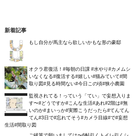
新着記事
もし自分が馬主なら欲しいかもな形の豪邸
オクラ君復活！#毎朝の日課 #水やり#カメムシ
いなくなる#復活する#嬉しい#猫みていて#間
取り図#見る時間ない#今日この頃#狭小農園
監視されてる！っていう「てい」で妄想入りま
す〜#どうですか#こんな生活#あれ#2階は#無
いのか#まいっか#実際こうだったら#てんてん
てん#3日で#忘れてそう#カメラ目線#で#妄想
生活#間取り図
ご破算で願いましては〜6帖引くトイレ引くシ