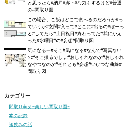
と思ったら#納戸#廊下#な気もするけど#普通
の#間取り図
この場合、ご飯はどこで食べるのだろうか#っ
ていうか#玄関#入って#どこに#出るの#ぼーっ
と#してたら#土日祝日#終わってた#我にかえ
った#水曜日#の#妄想#間取り図
気になるー#そこ#気になる#なんで#写真ない
の#そこ撮るでしょ#おしゃれなのか#おしゃれ
なやつなのか#それとも#妄想#いびつな曲線#
間取り図
カテゴリー
間取り萌え~楽しい間取り図~
本の記録
酒飲みの話