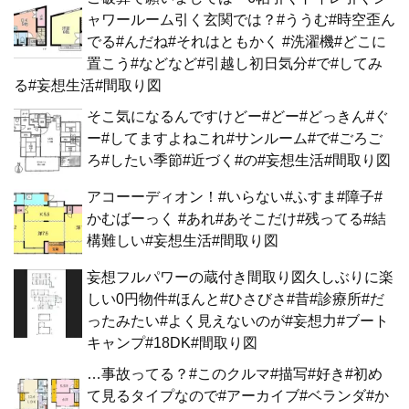
ャワールーム引く玄関では？#ううむ#時空歪ん
でる#んだね#それはともかく #洗濯機#どこに
置こう#などなど#引越し初日気分#で#してみ
る#妄想生活#間取り図
そこ気になるんですけどー#どー#どっきん#ぐ
ー#してますよねこれ#サンルーム#で#ごろご
ろ#したい季節#近づく#の#妄想生活#間取り図
アコーーディオン！#いらない#ふすま#障子#
かむばーっく #あれ#あそこだけ#残ってる#結
構難しい#妄想生活#間取り図
妄想フルパワーの蔵付き間取り図久しぶりに楽
しい0円物件#ほんと#ひさびさ#昔#診療所#だ
ったみたい#よく見えないのが#妄想力#ブート
キャンプ#18DK#間取り図
…事故ってる？#このクルマ#描写#好き#初め
て見るタイプなので#アーカイブ#ベランダ#か