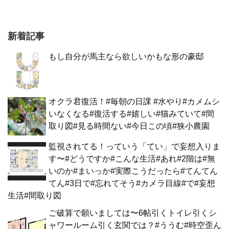
新着記事
もし自分が馬主なら欲しいかもな形の豪邸
オクラ君復活！#毎朝の日課 #水やり#カメムシ
いなくなる#復活する#嬉しい#猫みていて#間
取り図#見る時間ない#今日この頃#狭小農園
監視されてる！っていう「てい」で妄想入りま
す〜#どうですか#こんな生活#あれ#2階は#無
いのか#まいっか#実際こうだったら#てんてん
てん#3日で#忘れてそう#カメラ目線#で#妄想
生活#間取り図
ご破算で願いましては〜6帖引くトイレ引くシ
ャワールーム引く玄関では？#ううむ#時空歪ん