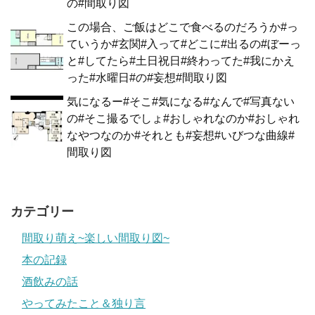
の#間取り図
この場合、ご飯はどこで食べるのだろうか#っ
ていうか#玄関#入って#どこに#出るの#ぼーっ
と#してたら#土日祝日#終わってた#我にかえ
った#水曜日#の#妄想#間取り図
気になるー#そこ#気になる#なんで#写真ない
の#そこ撮るでしょ#おしゃれなのか#おしゃれ
なやつなのか#それとも#妄想#いびつな曲線#
間取り図
カテゴリー
間取り萌え~楽しい間取り図~
本の記録
酒飲みの話
やってみたこと＆独り言