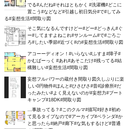
でる#んだね#それはともかく #洗濯機#どこに
置こう#などなど#引越し初日気分#で#してみ
る#妄想生活#間取り図
そこ気になるんですけどー#どー#どっきん#ぐ
ー#してますよねこれ#サンルーム#で#ごろご
ろ#したい季節#近づく#の#妄想生活#間取り図
アコーーディオン！#いらない#ふすま#障子#
かむばーっく #あれ#あそこだけ#残ってる#結
構難しい#妄想生活#間取り図
妄想フルパワーの蔵付き間取り図久しぶりに楽
しい0円物件#ほんと#ひさびさ#昔#診療所#だ
ったみたい#よく見えないのが#妄想力#ブート
キャンプ#18DK#間取り図
…事故ってる？#このクルマ#描写#好き#初め
て見るタイプなので#アーカイブ#ベランダ#か
と思ったら#納戸#廊下#な気もするけど#普通