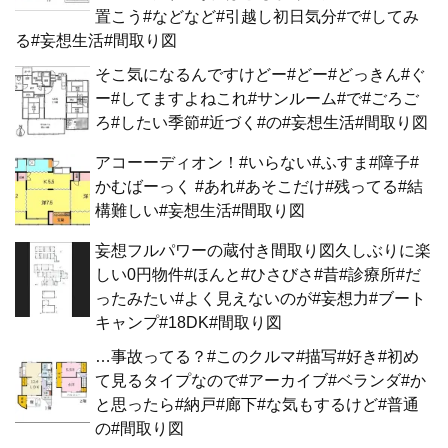
置こう#などなど#引越し初日気分#で#してみ
る#妄想生活#間取り図
そこ気になるんですけどー#どー#どっきん#ぐ
ー#してますよねこれ#サンルーム#で#ごろご
ろ#したい季節#近づく#の#妄想生活#間取り図
アコーーディオン！#いらない#ふすま#障子#
かむばーっく #あれ#あそこだけ#残ってる#結
構難しい#妄想生活#間取り図
妄想フルパワーの蔵付き間取り図久しぶりに楽
しい0円物件#ほんと#ひさびさ#昔#診療所#だ
ったみたい#よく見えないのが#妄想力#ブート
キャンプ#18DK#間取り図
…事故ってる？#このクルマ#描写#好き#初め
て見るタイプなので#アーカイブ#ベランダ#か
と思ったら#納戸#廊下#な気もするけど#普通
の#間取り図