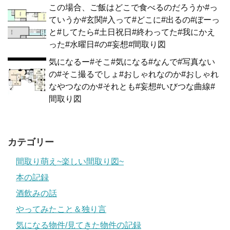
この場合、ご飯はどこで食べるのだろうか#っ
ていうか#玄関#入って#どこに#出るの#ぼーっ
と#してたら#土日祝日#終わってた#我にかえ
った#水曜日#の#妄想#間取り図
気になるー#そこ#気になる#なんで#写真ない
の#そこ撮るでしょ#おしゃれなのか#おしゃれ
なやつなのか#それとも#妄想#いびつな曲線#
間取り図
カテゴリー
間取り萌え~楽しい間取り図~
本の記録
酒飲みの話
やってみたこと＆独り言
気になる物件/見てきた物件の記録