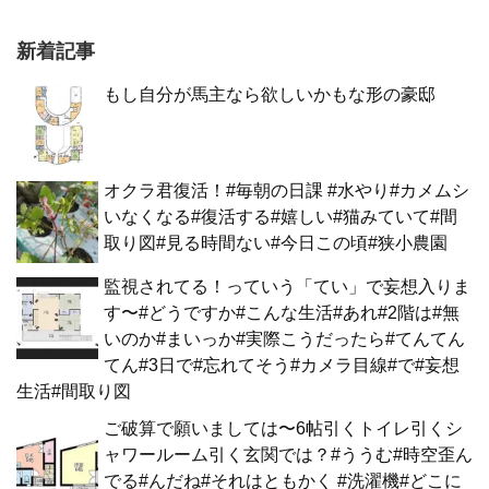
新着記事
もし自分が馬主なら欲しいかもな形の豪邸
オクラ君復活！#毎朝の日課 #水やり#カメムシ
いなくなる#復活する#嬉しい#猫みていて#間
取り図#見る時間ない#今日この頃#狭小農園
監視されてる！っていう「てい」で妄想入りま
す〜#どうですか#こんな生活#あれ#2階は#無
いのか#まいっか#実際こうだったら#てんてん
てん#3日で#忘れてそう#カメラ目線#で#妄想
生活#間取り図
ご破算で願いましては〜6帖引くトイレ引くシ
ャワールーム引く玄関では？#ううむ#時空歪ん
でる#んだね#それはともかく #洗濯機#どこに