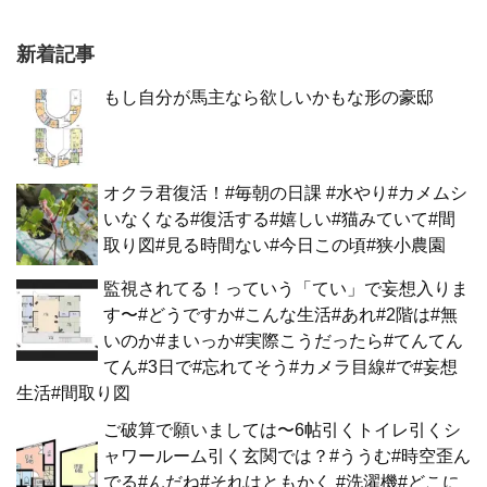
新着記事
もし自分が馬主なら欲しいかもな形の豪邸
オクラ君復活！#毎朝の日課 #水やり#カメムシ
いなくなる#復活する#嬉しい#猫みていて#間
取り図#見る時間ない#今日この頃#狭小農園
監視されてる！っていう「てい」で妄想入りま
す〜#どうですか#こんな生活#あれ#2階は#無
いのか#まいっか#実際こうだったら#てんてん
てん#3日で#忘れてそう#カメラ目線#で#妄想
生活#間取り図
ご破算で願いましては〜6帖引くトイレ引くシ
ャワールーム引く玄関では？#ううむ#時空歪ん
でる#んだね#それはともかく #洗濯機#どこに