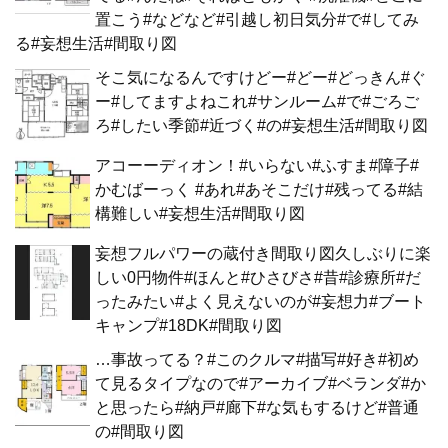
置こう#などなど#引越し初日気分#で#してみ
る#妄想生活#間取り図
そこ気になるんですけどー#どー#どっきん#ぐ
ー#してますよねこれ#サンルーム#で#ごろご
ろ#したい季節#近づく#の#妄想生活#間取り図
アコーーディオン！#いらない#ふすま#障子#
かむばーっく #あれ#あそこだけ#残ってる#結
構難しい#妄想生活#間取り図
妄想フルパワーの蔵付き間取り図久しぶりに楽
しい0円物件#ほんと#ひさびさ#昔#診療所#だ
ったみたい#よく見えないのが#妄想力#ブート
キャンプ#18DK#間取り図
…事故ってる？#このクルマ#描写#好き#初め
て見るタイプなので#アーカイブ#ベランダ#か
と思ったら#納戸#廊下#な気もするけど#普通
の#間取り図