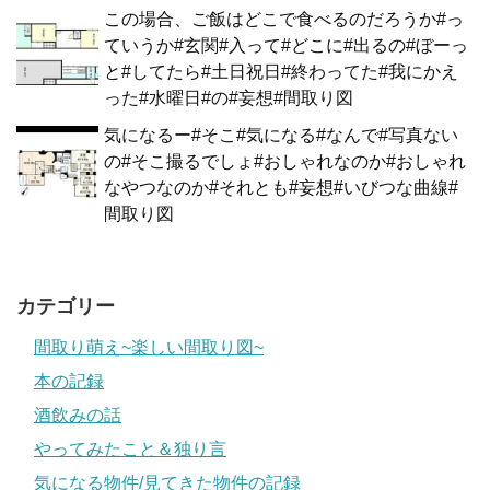
この場合、ご飯はどこで食べるのだろうか#っ
ていうか#玄関#入って#どこに#出るの#ぼーっ
と#してたら#土日祝日#終わってた#我にかえ
った#水曜日#の#妄想#間取り図
気になるー#そこ#気になる#なんで#写真ない
の#そこ撮るでしょ#おしゃれなのか#おしゃれ
なやつなのか#それとも#妄想#いびつな曲線#
間取り図
カテゴリー
間取り萌え~楽しい間取り図~
本の記録
酒飲みの話
やってみたこと＆独り言
気になる物件/見てきた物件の記録