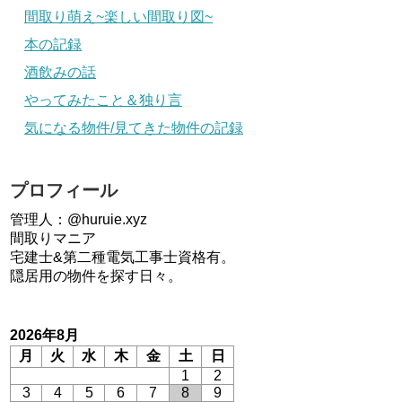
間取り萌え~楽しい間取り図~
本の記録
酒飲みの話
やってみたこと＆独り言
気になる物件/見てきた物件の記録
プロフィール
管理人：@huruie.xyz
間取りマニア
宅建士&第二種電気工事士資格有。
隠居用の物件を探す日々。
2026年8月
月
火
水
木
金
土
日
1
2
3
4
5
6
7
8
9