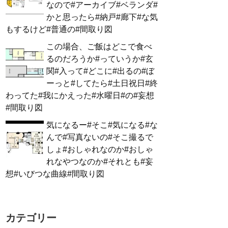
なので#アーカイブ#ベランダ#
かと思ったら#納戸#廊下#な気
もするけど#普通の#間取り図
この場合、ご飯はどこで食べ
るのだろうか#っていうか#玄
関#入って#どこに#出るの#ぼ
ーっと#してたら#土日祝日#終
わってた#我にかえった#水曜日#の#妄想
#間取り図
気になるー#そこ#気になる#な
んで#写真ないの#そこ撮るで
しょ#おしゃれなのか#おしゃ
れなやつなのか#それとも#妄
想#いびつな曲線#間取り図
カテゴリー