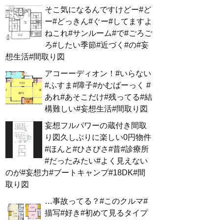
そこ気になるんですけどー#ど
ー#どっきん#ぐー#してますよ
ねこれ#サンルーム#で#ごろご
ろ#したい季節#近づく#の#妄
想生活#間取り図
アコーーディオン！#いらない
#ふすま#障子#かむばーっく #
あれ#あそこだけ#残ってる#結
構難しい#妄想生活#間取り図
妄想フルパワーの蔵付き間取
り図久しぶりに楽しい0円物件
#ほんと#ひさびさ#昔#診療所
#だったみたい#よく見えない
のが#妄想力#ブートキャンプ#18DK#間
取り図
…事故ってる？#このクルマ#
描写#好き#初めて見るタイプ