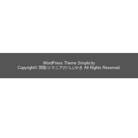
WordPress Theme
Simplicity
Copyright©
間取りマニアのつぶやき
All Rights Reserved.