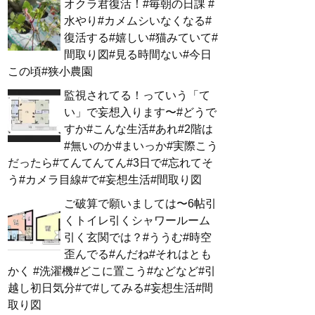
オクラ君復活！#毎朝の日課 #
水やり#カメムシいなくなる#
復活する#嬉しい#猫みていて#
間取り図#見る時間ない#今日
この頃#狭小農園
監視されてる！っていう「て
い」で妄想入ります〜#どうで
すか#こんな生活#あれ#2階は
#無いのか#まいっか#実際こう
だったら#てんてんてん#3日で#忘れてそ
う#カメラ目線#で#妄想生活#間取り図
ご破算で願いましては〜6帖引
くトイレ引くシャワールーム
引く玄関では？#ううむ#時空
歪んでる#んだね#それはとも
かく #洗濯機#どこに置こう#などなど#引
越し初日気分#で#してみる#妄想生活#間
取り図