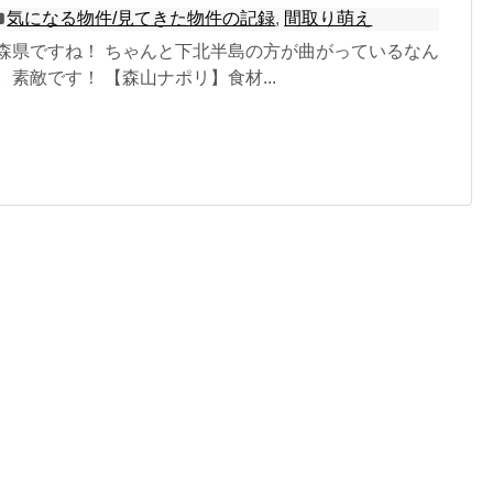
気になる物件/見てきた物件の記録
,
間取り萌え
青森県ですね！ ちゃんと下北半島の方が曲がっているなん
。素敵です！ 【森山ナポリ】食材...