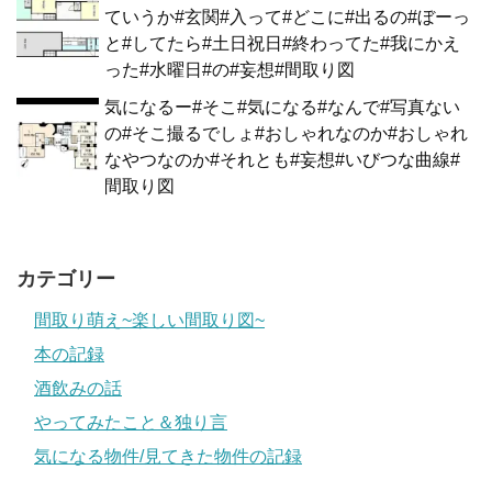
ていうか#玄関#入って#どこに#出るの#ぼーっ
と#してたら#土日祝日#終わってた#我にかえ
った#水曜日#の#妄想#間取り図
気になるー#そこ#気になる#なんで#写真ない
の#そこ撮るでしょ#おしゃれなのか#おしゃれ
なやつなのか#それとも#妄想#いびつな曲線#
間取り図
カテゴリー
間取り萌え~楽しい間取り図~
本の記録
酒飲みの話
やってみたこと＆独り言
気になる物件/見てきた物件の記録