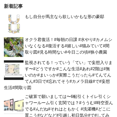
新着記事
もし自分が馬主なら欲しいかもな形の豪邸
オクラ君復活！#毎朝の日課 #水やり#カメムシ
いなくなる#復活する#嬉しい#猫みていて#間
取り図#見る時間ない#今日この頃#狭小農園
監視されてる！っていう「てい」で妄想入りま
す〜#どうですか#こんな生活#あれ#2階は#無
いのか#まいっか#実際こうだったら#てんてん
てん#3日で#忘れてそう#カメラ目線#で#妄想
生活#間取り図
ご破算で願いましては〜6帖引くトイレ引くシ
ャワールーム引く玄関では？#ううむ#時空歪ん
でる#んだね#それはともかく #洗濯機#どこに
置こう#などなど#引越し初日気分#で#してみ