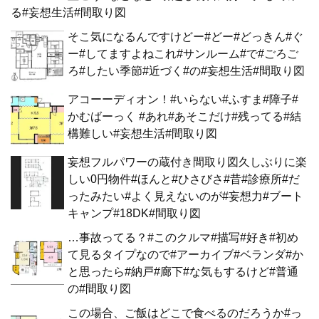
る#妄想生活#間取り図
そこ気になるんですけどー#どー#どっきん#ぐ
ー#してますよねこれ#サンルーム#で#ごろご
ろ#したい季節#近づく#の#妄想生活#間取り図
アコーーディオン！#いらない#ふすま#障子#
かむばーっく #あれ#あそこだけ#残ってる#結
構難しい#妄想生活#間取り図
妄想フルパワーの蔵付き間取り図久しぶりに楽
しい0円物件#ほんと#ひさびさ#昔#診療所#だ
ったみたい#よく見えないのが#妄想力#ブート
キャンプ#18DK#間取り図
…事故ってる？#このクルマ#描写#好き#初め
て見るタイプなので#アーカイブ#ベランダ#か
と思ったら#納戸#廊下#な気もするけど#普通
の#間取り図
この場合、ご飯はどこで食べるのだろうか#っ