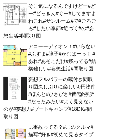
そこ気になるんですけどー#ど
ー#どっきん#ぐー#してますよ
ねこれ#サンルーム#で#ごろご
ろ#したい季節#近づく#の#妄
想生活#間取り図
アコーーディオン！#いらない
#ふすま#障子#かむばーっく #
あれ#あそこだけ#残ってる#結
構難しい#妄想生活#間取り図
妄想フルパワーの蔵付き間取
り図久しぶりに楽しい0円物件
#ほんと#ひさびさ#昔#診療所
#だったみたい#よく見えない
のが#妄想力#ブートキャンプ#18DK#間
取り図
…事故ってる？#このクルマ#
描写#好き#初めて見るタイプ