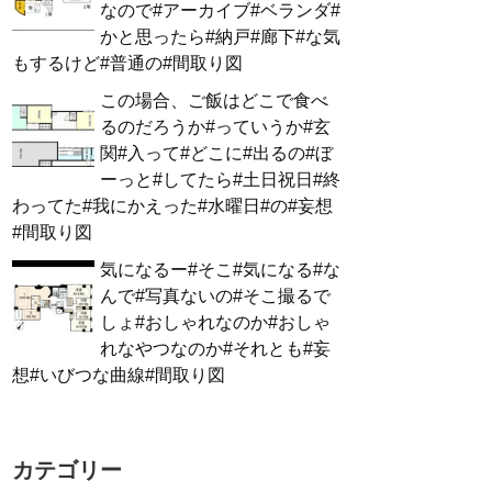
なので#アーカイブ#ベランダ#
かと思ったら#納戸#廊下#な気
もするけど#普通の#間取り図
この場合、ご飯はどこで食べ
るのだろうか#っていうか#玄
関#入って#どこに#出るの#ぼ
ーっと#してたら#土日祝日#終
わってた#我にかえった#水曜日#の#妄想
#間取り図
気になるー#そこ#気になる#な
んで#写真ないの#そこ撮るで
しょ#おしゃれなのか#おしゃ
れなやつなのか#それとも#妄
想#いびつな曲線#間取り図
カテゴリー