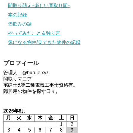
間取り萌え~楽しい間取り図~
本の記録
酒飲みの話
やってみたこと＆独り言
気になる物件/見てきた物件の記録
プロフィール
管理人：@huruie.xyz
間取りマニア
宅建士&第二種電気工事士資格有。
隠居用の物件を探す日々。
2026年8月
月
火
水
木
金
土
日
1
2
3
4
5
6
7
8
9