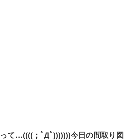
…((((；ﾟДﾟ)))))))今日の間取り図