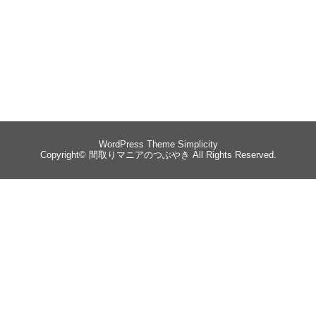
WordPress Theme
Simplicity
Copyright©
間取りマニアのつぶやき
All Rights Reserved.