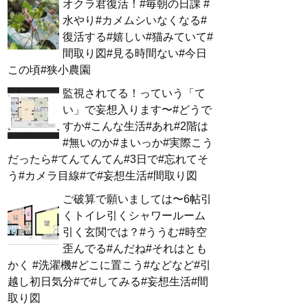
オクラ君復活！#毎朝の日課 #
水やり#カメムシいなくなる#
復活する#嬉しい#猫みていて#
間取り図#見る時間ない#今日
この頃#狭小農園
監視されてる！っていう「て
い」で妄想入ります〜#どうで
すか#こんな生活#あれ#2階は
#無いのか#まいっか#実際こう
だったら#てんてんてん#3日で#忘れてそ
う#カメラ目線#で#妄想生活#間取り図
ご破算で願いましては〜6帖引
くトイレ引くシャワールーム
引く玄関では？#ううむ#時空
歪んでる#んだね#それはとも
かく #洗濯機#どこに置こう#などなど#引
越し初日気分#で#してみる#妄想生活#間
取り図