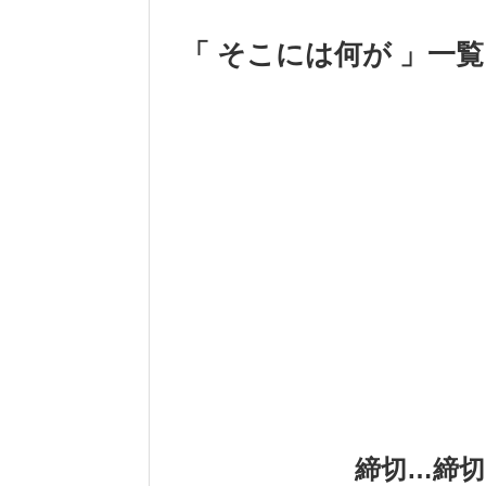
「 そこには何が 」一覧
締切…締切って