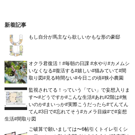
新着記事
もし自分が馬主なら欲しいかもな形の豪邸
オクラ君復活！#毎朝の日課 #水やり#カメムシ
いなくなる#復活する#嬉しい#猫みていて#間
取り図#見る時間ない#今日この頃#狭小農園
監視されてる！っていう「てい」で妄想入りま
す〜#どうですか#こんな生活#あれ#2階は#無
いのか#まいっか#実際こうだったら#てんてん
てん#3日で#忘れてそう#カメラ目線#で#妄想
生活#間取り図
ご破算で願いましては〜6帖引くトイレ引くシ