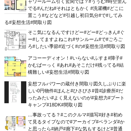
ャワールーム引く玄関では？#ううむ#時空歪ん
でる#んだね#それはともかく #洗濯機#どこに
置こう#などなど#引越し初日気分#で#してみ
る#妄想生活#間取り図
そこ気になるんですけどー#どー#どっきん#ぐ
ー#してますよねこれ#サンルーム#で#ごろご
ろ#したい季節#近づく#の#妄想生活#間取り図
アコーーディオン！#いらない#ふすま#障子#
かむばーっく #あれ#あそこだけ#残ってる#結
構難しい#妄想生活#間取り図
妄想フルパワーの蔵付き間取り図久しぶりに楽
しい0円物件#ほんと#ひさびさ#昔#診療所#だ
ったみたい#よく見えないのが#妄想力#ブート
キャンプ#18DK#間取り図
…事故ってる？#このクルマ#描写#好き#初め
て見るタイプなので#アーカイブ#ベランダ#か
と思ったら#納戸#廊下#な気もするけど#普通