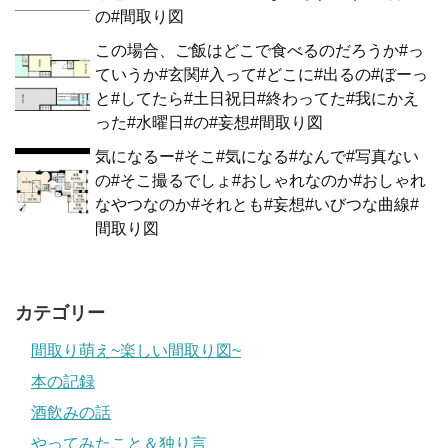
の#間取り図
この場合、ご飯はどこで食べるのだろうか#っ
ていうか#玄関#入って#どこに#出るの#ぼーっ
と#してたら#土日祝日#終わってた#我にかえ
った#水曜日#の#妄想#間取り図
気になるー#そこ#気になる#なんで#写真ない
の#そこ撮るでしょ#おしゃれなのか#おしゃれ
なやつなのか#それとも#妄想#いびつな曲線#
間取り図
カテゴリー
間取り萌え~楽しい間取り図~
本の記録
酒飲みの話
やってみたこと＆独り言