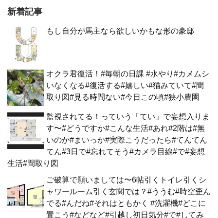
新着記事
もし自分が馬主なら欲しいかもな形の豪邸
オクラ君復活！#毎朝の日課 #水やり#カメムシ
いなくなる#復活する#嬉しい#猫みていて#間
取り図#見る時間ない#今日この頃#狭小農園
監視されてる！っていう「てい」で妄想入りま
す〜#どうですか#こんな生活#あれ#2階は#無
いのか#まいっか#実際こうだったら#てんてん
てん#3日で#忘れてそう#カメラ目線#で#妄想
生活#間取り図
ご破算で願いましては〜6帖引くトイレ引くシ
ャワールーム引く玄関では？#ううむ#時空歪ん
でる#んだね#それはともかく #洗濯機#どこに
置こう#などなど#引越し初日気分#で#してみ