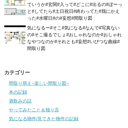
ていうか#玄関#入って#どこに#出るの#ぼーっ
と#してたら#土日祝日#終わってた#我にかえ
った#水曜日#の#妄想#間取り図
気になるー#そこ#気になる#なんで#写真ない
の#そこ撮るでしょ#おしゃれなのか#おしゃれ
なやつなのか#それとも#妄想#いびつな曲線#
間取り図
カテゴリー
間取り萌え~楽しい間取り図~
本の記録
酒飲みの話
やってみたこと＆独り言
気になる物件/見てきた物件の記録