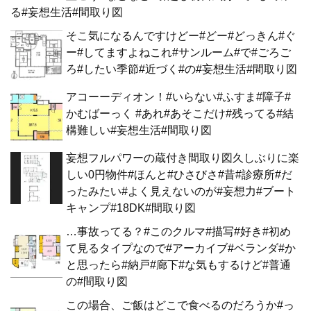
る#妄想生活#間取り図
そこ気になるんですけどー#どー#どっきん#ぐ
ー#してますよねこれ#サンルーム#で#ごろご
ろ#したい季節#近づく#の#妄想生活#間取り図
アコーーディオン！#いらない#ふすま#障子#
かむばーっく #あれ#あそこだけ#残ってる#結
構難しい#妄想生活#間取り図
妄想フルパワーの蔵付き間取り図久しぶりに楽
しい0円物件#ほんと#ひさびさ#昔#診療所#だ
ったみたい#よく見えないのが#妄想力#ブート
キャンプ#18DK#間取り図
…事故ってる？#このクルマ#描写#好き#初め
て見るタイプなので#アーカイブ#ベランダ#か
と思ったら#納戸#廊下#な気もするけど#普通
の#間取り図
この場合、ご飯はどこで食べるのだろうか#っ