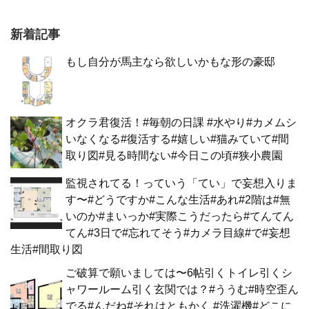
新着記事
もし自分が馬主なら欲しいかもな形の豪邸
オクラ君復活！#毎朝の日課 #水やり#カメムシ
いなくなる#復活する#嬉しい#猫みていて#間
取り図#見る時間ない#今日この頃#狭小農園
監視されてる！っていう「てい」で妄想入りま
す〜#どうですか#こんな生活#あれ#2階は#無
いのか#まいっか#実際こうだったら#てんてん
てん#3日で#忘れてそう#カメラ目線#で#妄想
生活#間取り図
ご破算で願いましては〜6帖引くトイレ引くシ
ャワールーム引く玄関では？#ううむ#時空歪ん
でる#んだね#それはともかく #洗濯機#どこに