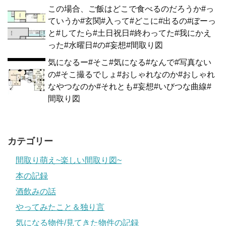
この場合、ご飯はどこで食べるのだろうか#っ
ていうか#玄関#入って#どこに#出るの#ぼーっ
と#してたら#土日祝日#終わってた#我にかえ
った#水曜日#の#妄想#間取り図
気になるー#そこ#気になる#なんで#写真ない
の#そこ撮るでしょ#おしゃれなのか#おしゃれ
なやつなのか#それとも#妄想#いびつな曲線#
間取り図
カテゴリー
間取り萌え~楽しい間取り図~
本の記録
酒飲みの話
やってみたこと＆独り言
気になる物件/見てきた物件の記録