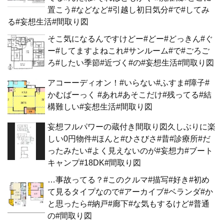
置こう#などなど#引越し初日気分#で#してみ
る#妄想生活#間取り図
そこ気になるんですけどー#どー#どっきん#ぐ
ー#してますよねこれ#サンルーム#で#ごろご
ろ#したい季節#近づく#の#妄想生活#間取り図
アコーーディオン！#いらない#ふすま#障子#
かむばーっく #あれ#あそこだけ#残ってる#結
構難しい#妄想生活#間取り図
妄想フルパワーの蔵付き間取り図久しぶりに楽
しい0円物件#ほんと#ひさびさ#昔#診療所#だ
ったみたい#よく見えないのが#妄想力#ブート
キャンプ#18DK#間取り図
…事故ってる？#このクルマ#描写#好き#初め
て見るタイプなので#アーカイブ#ベランダ#か
と思ったら#納戸#廊下#な気もするけど#普通
の#間取り図