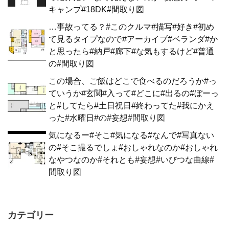
キャンプ#18DK#間取り図
…事故ってる？#このクルマ#描写#好き#初め
て見るタイプなので#アーカイブ#ベランダ#か
と思ったら#納戸#廊下#な気もするけど#普通
の#間取り図
この場合、ご飯はどこで食べるのだろうか#っ
ていうか#玄関#入って#どこに#出るの#ぼーっ
と#してたら#土日祝日#終わってた#我にかえ
った#水曜日#の#妄想#間取り図
気になるー#そこ#気になる#なんで#写真ない
の#そこ撮るでしょ#おしゃれなのか#おしゃれ
なやつなのか#それとも#妄想#いびつな曲線#
間取り図
カテゴリー