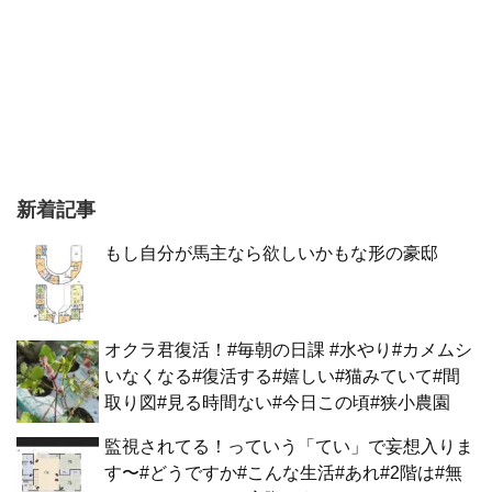
新着記事
もし自分が馬主なら欲しいかもな形の豪邸
オクラ君復活！#毎朝の日課 #水やり#カメムシ
いなくなる#復活する#嬉しい#猫みていて#間
取り図#見る時間ない#今日この頃#狭小農園
監視されてる！っていう「てい」で妄想入りま
す〜#どうですか#こんな生活#あれ#2階は#無