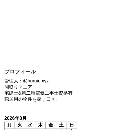
プロフィール
管理人：@huruie.xyz
間取りマニア
宅建士&第二種電気工事士資格有。
隠居用の物件を探す日々。
2026年8月
月
火
水
木
金
土
日