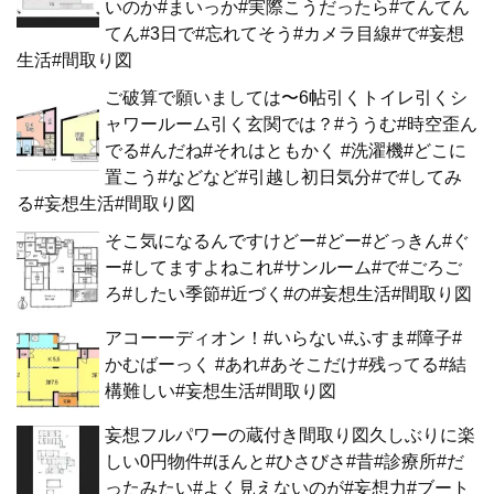
いのか#まいっか#実際こうだったら#てんてん
てん#3日で#忘れてそう#カメラ目線#で#妄想
生活#間取り図
ご破算で願いましては〜6帖引くトイレ引くシ
ャワールーム引く玄関では？#ううむ#時空歪ん
でる#んだね#それはともかく #洗濯機#どこに
置こう#などなど#引越し初日気分#で#してみ
る#妄想生活#間取り図
そこ気になるんですけどー#どー#どっきん#ぐ
ー#してますよねこれ#サンルーム#で#ごろご
ろ#したい季節#近づく#の#妄想生活#間取り図
アコーーディオン！#いらない#ふすま#障子#
かむばーっく #あれ#あそこだけ#残ってる#結
構難しい#妄想生活#間取り図
妄想フルパワーの蔵付き間取り図久しぶりに楽
しい0円物件#ほんと#ひさびさ#昔#診療所#だ
ったみたい#よく見えないのが#妄想力#ブート