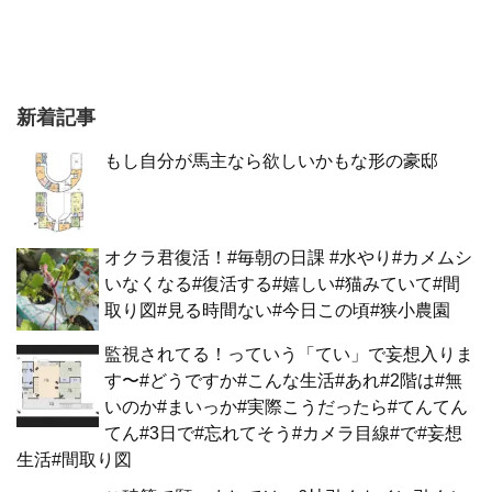
新着記事
もし自分が馬主なら欲しいかもな形の豪邸
オクラ君復活！#毎朝の日課 #水やり#カメムシ
いなくなる#復活する#嬉しい#猫みていて#間
取り図#見る時間ない#今日この頃#狭小農園
監視されてる！っていう「てい」で妄想入りま
す〜#どうですか#こんな生活#あれ#2階は#無
いのか#まいっか#実際こうだったら#てんてん
てん#3日で#忘れてそう#カメラ目線#で#妄想
生活#間取り図