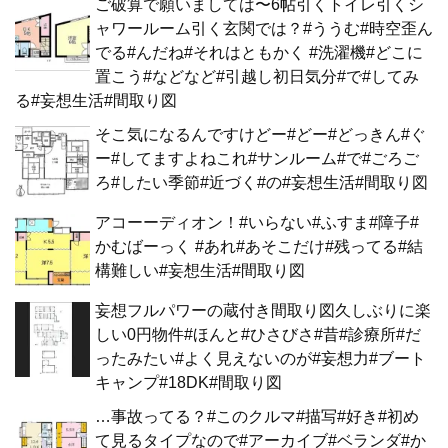
ご破算で願いましては〜6帖引くトイレ引くシ
ャワールーム引く玄関では？#ううむ#時空歪ん
でる#んだね#それはともかく #洗濯機#どこに
置こう#などなど#引越し初日気分#で#してみ
る#妄想生活#間取り図
そこ気になるんですけどー#どー#どっきん#ぐ
ー#してますよねこれ#サンルーム#で#ごろご
ろ#したい季節#近づく#の#妄想生活#間取り図
アコーーディオン！#いらない#ふすま#障子#
かむばーっく #あれ#あそこだけ#残ってる#結
構難しい#妄想生活#間取り図
妄想フルパワーの蔵付き間取り図久しぶりに楽
しい0円物件#ほんと#ひさびさ#昔#診療所#だ
ったみたい#よく見えないのが#妄想力#ブート
キャンプ#18DK#間取り図
…事故ってる？#このクルマ#描写#好き#初め
て見るタイプなので#アーカイブ#ベランダ#か