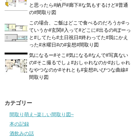
と思ったら#納戸#廊下#な気もするけど#普通
の#間取り図
この場合、ご飯はどこで食べるのだろうか#っ
ていうか#玄関#入って#どこに#出るの#ぼーっ
と#してたら#土日祝日#終わってた#我にかえ
った#水曜日#の#妄想#間取り図
気になるー#そこ#気になる#なんで#写真ない
の#そこ撮るでしょ#おしゃれなのか#おしゃれ
なやつなのか#それとも#妄想#いびつな曲線#
間取り図
カテゴリー
間取り萌え~楽しい間取り図~
本の記録
酒飲みの話