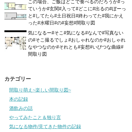
この場合、ご飯はどこで食べるのだろうか#っ
ていうか#玄関#入って#どこに#出るの#ぼーっ
と#してたら#土日祝日#終わってた#我にかえ
った#水曜日#の#妄想#間取り図
気になるー#そこ#気になる#なんで#写真ない
の#そこ撮るでしょ#おしゃれなのか#おしゃれ
なやつなのか#それとも#妄想#いびつな曲線#
間取り図
カテゴリー
間取り萌え~楽しい間取り図~
本の記録
酒飲みの話
やってみたこと＆独り言
気になる物件/見てきた物件の記録