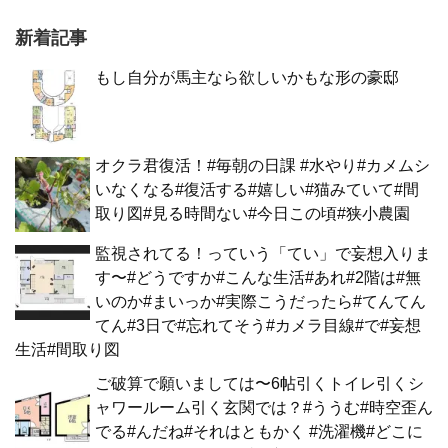
新着記事
もし自分が馬主なら欲しいかもな形の豪邸
オクラ君復活！#毎朝の日課 #水やり#カメムシ
いなくなる#復活する#嬉しい#猫みていて#間
取り図#見る時間ない#今日この頃#狭小農園
監視されてる！っていう「てい」で妄想入りま
す〜#どうですか#こんな生活#あれ#2階は#無
いのか#まいっか#実際こうだったら#てんてん
てん#3日で#忘れてそう#カメラ目線#で#妄想
生活#間取り図
ご破算で願いましては〜6帖引くトイレ引くシ
ャワールーム引く玄関では？#ううむ#時空歪ん
でる#んだね#それはともかく #洗濯機#どこに