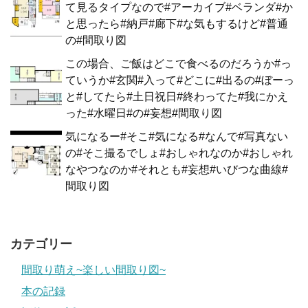
て見るタイプなので#アーカイブ#ベランダ#か
と思ったら#納戸#廊下#な気もするけど#普通
の#間取り図
この場合、ご飯はどこで食べるのだろうか#っ
ていうか#玄関#入って#どこに#出るの#ぼーっ
と#してたら#土日祝日#終わってた#我にかえ
った#水曜日#の#妄想#間取り図
気になるー#そこ#気になる#なんで#写真ない
の#そこ撮るでしょ#おしゃれなのか#おしゃれ
なやつなのか#それとも#妄想#いびつな曲線#
間取り図
カテゴリー
間取り萌え~楽しい間取り図~
本の記録