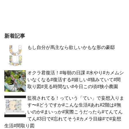
新着記事
もし自分が馬主なら欲しいかもな形の豪邸
オクラ君復活！#毎朝の日課 #水やり#カメムシ
いなくなる#復活する#嬉しい#猫みていて#間
取り図#見る時間ない#今日この頃#狭小農園
監視されてる！っていう「てい」で妄想入りま
す〜#どうですか#こんな生活#あれ#2階は#無
いのか#まいっか#実際こうだったら#てんてん
てん#3日で#忘れてそう#カメラ目線#で#妄想
生活#間取り図