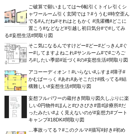
ご破算で願いましては〜6帖引くトイレ引くシ
ャワールーム引く玄関では？#ううむ#時空歪ん
でる#んだね#それはともかく #洗濯機#どこに
置こう#などなど#引越し初日気分#で#してみ
る#妄想生活#間取り図
そこ気になるんですけどー#どー#どっきん#ぐ
ー#してますよねこれ#サンルーム#で#ごろご
ろ#したい季節#近づく#の#妄想生活#間取り図
アコーーディオン！#いらない#ふすま#障子#
かむばーっく #あれ#あそこだけ#残ってる#結
構難しい#妄想生活#間取り図
妄想フルパワーの蔵付き間取り図久しぶりに楽
しい0円物件#ほんと#ひさびさ#昔#診療所#だ
ったみたい#よく見えないのが#妄想力#ブート
キャンプ#18DK#間取り図
…事故ってる？#このクルマ#描写#好き#初め