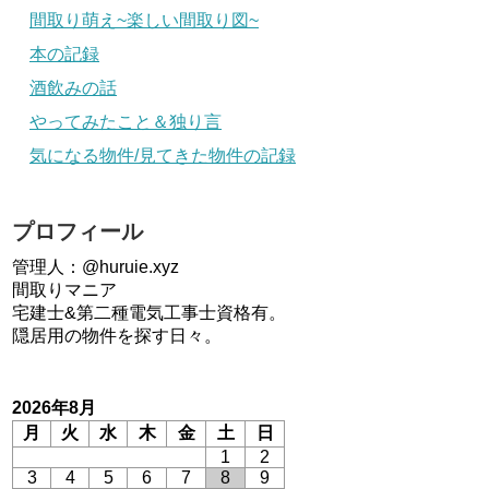
間取り萌え~楽しい間取り図~
本の記録
酒飲みの話
やってみたこと＆独り言
気になる物件/見てきた物件の記録
プロフィール
管理人：@huruie.xyz
間取りマニア
宅建士&第二種電気工事士資格有。
隠居用の物件を探す日々。
2026年8月
月
火
水
木
金
土
日
1
2
3
4
5
6
7
8
9