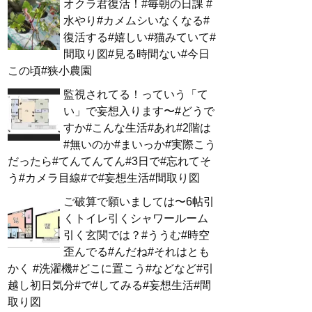
オクラ君復活！#毎朝の日課 #
水やり#カメムシいなくなる#
復活する#嬉しい#猫みていて#
間取り図#見る時間ない#今日
この頃#狭小農園
監視されてる！っていう「て
い」で妄想入ります〜#どうで
すか#こんな生活#あれ#2階は
#無いのか#まいっか#実際こう
だったら#てんてんてん#3日で#忘れてそ
う#カメラ目線#で#妄想生活#間取り図
ご破算で願いましては〜6帖引
くトイレ引くシャワールーム
引く玄関では？#ううむ#時空
歪んでる#んだね#それはとも
かく #洗濯機#どこに置こう#などなど#引
越し初日気分#で#してみる#妄想生活#間
取り図