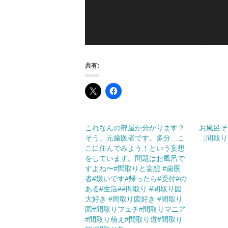
共有:
これなんの部屋か分かります？
お風呂そ
そう。元歯医者です。多分…こ
〈間取り
こに住んでみよう！という妄想
をしています。問題はお風呂で
すよね〜#間取りと妄想 #歯医
者#嫌いです#帰ったら#受付#の
ある#生活##間取り #間取り図
大好き #間取り図好き #間取り
図#間取りフェチ#間取りマニア
#間取り萌え#間取り道#間取り