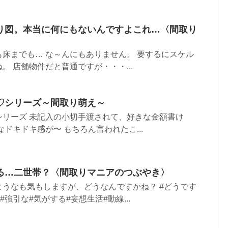
り図。本当に何にもないんですよこれ…〈間取り
床までも… な～んにもありません。 要するにスケル
。 店舗物件だと普通ですが・・・...
♡シリーズ～間取り萌え～
シリーズ 未記入の小切手渡されて、好きな金額書け
ドキドキ感が〜 もちろん言われたこ...
る…二世帯？〈間取りマニアのつぶやき〉
うなも気もしますが、どうなんですかね？ #どうです
#強引な#気がする#妄想生活#動線...