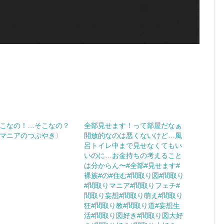
こなの！…そこなの？
全部見せます！って部屋だなぁ
マニアのつぶやき〉
開放的なのは悪くないけど…風
呂トイレ中まで見せなくてもい
いのに…お金持ちの考えること
は分からん〜#全部#見せます#
裸族#の#住む#間取り図#間取り
#間取りマニア#間取りフェチ#
間取り妄想#間取り萌え#間取り
狂#間取り教#間取り道#妄想生
活#間取り図好き#間取り図大好