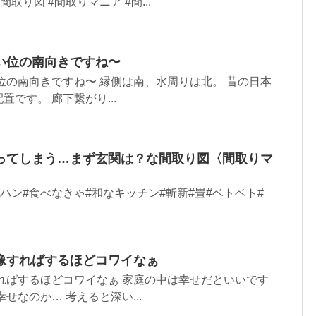
取り図 #間取りマニア #間...
い位の南向きですね〜
位の南向きですね〜 縁側は南、水周りは北。 昔の日本
です。 廊下繋がり...
ってしまう…まず玄関は？な間取り図〈間取りマ
ゴハン#食べなきゃ#和なキッチン#斬新#畳#ベトベト#
像すればするほどコワイなぁ
ればするほどコワイなぁ 家庭の中は幸せだといいです
せなのか… 考えると深い...