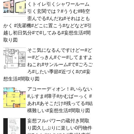
くトイレ引くシャワールーム
引く玄関では？#ううむ#時空
歪んでる#んだね#それはとも
かく #洗濯機#どこに置こう#などなど#引
越し初日気分#で#してみる#妄想生活#間
取り図
そこ気になるんですけどー#ど
ー#どっきん#ぐー#してますよ
ねこれ#サンルーム#で#ごろご
ろ#したい季節#近づく#の#妄
想生活#間取り図
アコーーディオン！#いらない
#ふすま#障子#かむばーっく #
あれ#あそこだけ#残ってる#結
構難しい#妄想生活#間取り図
妄想フルパワーの蔵付き間取
り図久しぶりに楽しい0円物件