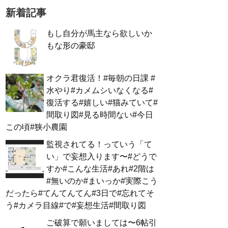
新着記事
もし自分が馬主なら欲しいか
もな形の豪邸
オクラ君復活！#毎朝の日課 #
水やり#カメムシいなくなる#
復活する#嬉しい#猫みていて#
間取り図#見る時間ない#今日
この頃#狭小農園
監視されてる！っていう「て
い」で妄想入ります〜#どうで
すか#こんな生活#あれ#2階は
#無いのか#まいっか#実際こう
だったら#てんてんてん#3日で#忘れてそ
う#カメラ目線#で#妄想生活#間取り図
ご破算で願いましては〜6帖引