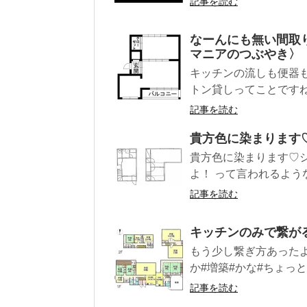
記事を読む
なーんにも無い間取
マニアのつぶやき〉
キッチンの流しも便器も
トン貸しってことですね
記事を読む
貴方色に染まります
貴方色に染まります♡
よ！ って言われるような
記事を読む
キッチンのみで繋が
もう少し繋ぎ方あったよ
か#増築#かな#ちょっと
記事を読む