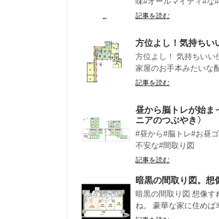
味#オールマイティ#な#間
記事を読む
方位よし！気持ちい
方位よし！ 気持ちいい
家屋のお手本みたいな配置
記事を読む
昼から脳トレが始ま
ニアのつぶやき〉
#昼から#脳トレ#お昼
不安な#間取り図
記事を読む
暗黒の間取り図。想
暗黒の間取り図 想像す
ね。 豪華な家に住めば幸