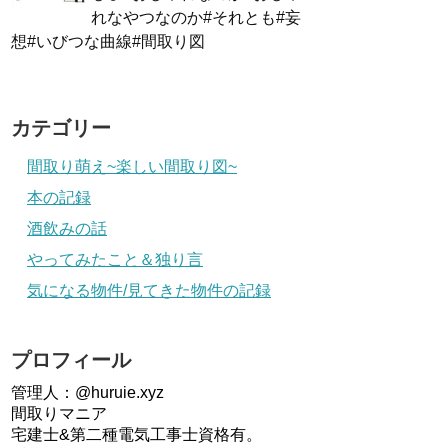
れなやつなのか#それとも#妄
想#いびつな曲線#間取り図
カテゴリー
間取り萌え~楽しい間取り図~
本の記録
酒飲みの話
やってみたこと＆独り言
気になる物件/見てきた物件の記録
プロフィール
管理人：@huruie.xyz
間取りマニア
宅建士&第二種電気工事士資格有。