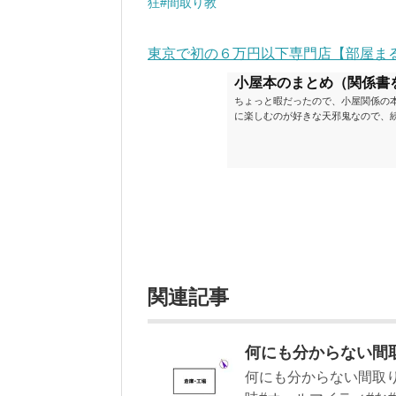
狂#間取り教
東京で初の６万円以下専門店【部屋ま
小屋本のまとめ（関係書
ちょっと暇だったので、小屋関係の
に楽しむのが好きな天邪鬼なので、
が、日々の読書＆数年後すっかりブ
順に並べてみました。こうしてみる
い（MAX★★★）※2018.6.25
ク～発行年順小屋ライフ 小屋を活用した
関連記事
何にも分からない間
何にも分からない間取り