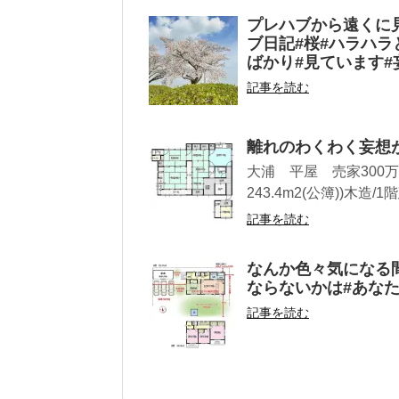
プレハブから遠くに
ブ日記#桜#ハラハラ
ばかり#見ています#
記事を読む
離れのわくわく妄想
大浦 平屋 売家300万円
243.4m2(公簿))木造/1階
記事を読む
なんか色々気になる間
ならないかは#あなた
記事を読む