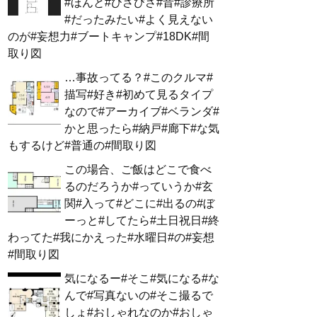
#ほんと#ひさびさ#昔#診療所
#だったみたい#よく見えない
のが#妄想力#ブートキャンプ#18DK#間
取り図
…事故ってる？#このクルマ#
描写#好き#初めて見るタイプ
なので#アーカイブ#ベランダ#
かと思ったら#納戸#廊下#な気
もするけど#普通の#間取り図
この場合、ご飯はどこで食べ
るのだろうか#っていうか#玄
関#入って#どこに#出るの#ぼ
ーっと#してたら#土日祝日#終
わってた#我にかえった#水曜日#の#妄想
#間取り図
気になるー#そこ#気になる#な
んで#写真ないの#そこ撮るで
しょ#おしゃれなのか#おしゃ