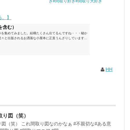
き#間取り好き#間取り大好き
る。】
を含む）
本を集めてみました。結構たくさん出てるんですね・・・秘か
続々と出版されるお洒落な小屋本に正直うんざりしています
ームが去ったころにゆっくりと楽しむためのメモです。発行年
と結構面白いですね～※★印は読書済。★の数はおすすめ度合
現在（随時更新/漏れがあれば教えていただけると嬉しいです）ムッ
素敵なライフスタイルムック: 63...
HH
取り図（笑）
図（笑） これ間取り図なのかなぁ #不親切な#ある意