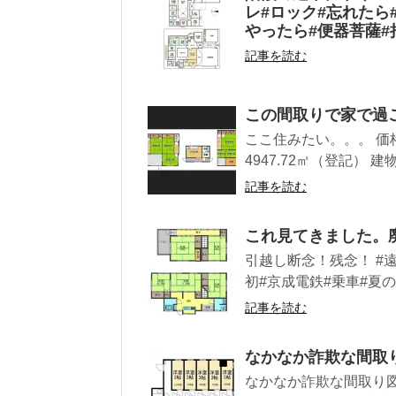
レ#ロック#忘れたら
やったら#便器菩薩#
記事を読む
この間取りで家で過
ここ住みたい。。。 価格5
4947.72㎡（登記） 建
記事を読む
これ見てきました。
引越し断念！残念！ #遠
初#京成電鉄#乗車#夏の
記事を読む
なかなか詐欺な間取
なかなか詐欺な間取り