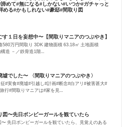
#諦めて#無になる#しかない#いつか#ガチャっと
拝める#かもしれない#豪邸#間取り図
ごす１日を妄想中〜【間取りマニアのつぶやき】
80万円間取り 3DK 建物面積 63.18㎡ 土地面積
物構造 －／鉄骨造1階...
廃墟でした〜 〈間取りマニアのつぶやき〉
征#実食#廃墟#引越し#計画#断念#白アリ#被害甚大#
旅行#間取りマニアは#家を見...
り図〜先日ボンビーガールを観ていたら
図〜 先日ボンビーガールを観ていたら、見覚えのある