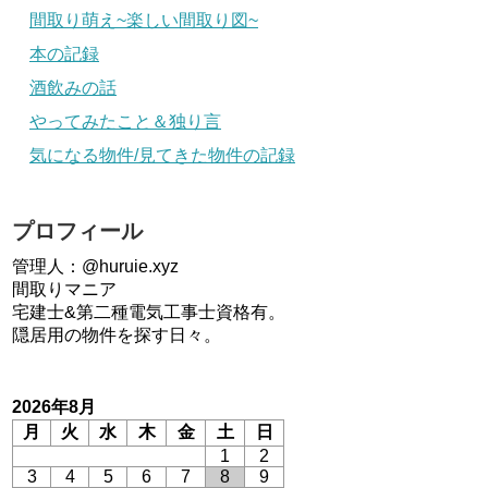
間取り萌え~楽しい間取り図~
本の記録
酒飲みの話
やってみたこと＆独り言
気になる物件/見てきた物件の記録
プロフィール
管理人：@huruie.xyz
間取りマニア
宅建士&第二種電気工事士資格有。
隠居用の物件を探す日々。
2026年8月
月
火
水
木
金
土
日
1
2
3
4
5
6
7
8
9