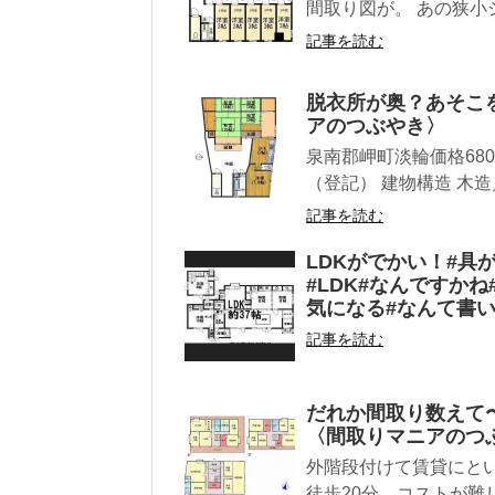
間取り図が。 あの狭小
記事を読む
脱衣所が奥？あそこ
アのつぶやき〉
泉南郡岬町淡輪価格680万円
（登記） 建物構造 木造／
記事を読む
LDKがでかい！#具
#LDK#なんですか
気になる#なんて書
記事を読む
だれか間取り数えて
〈間取りマニアのつ
外階段付けて賃貸にと
徒歩20分。コストが難し