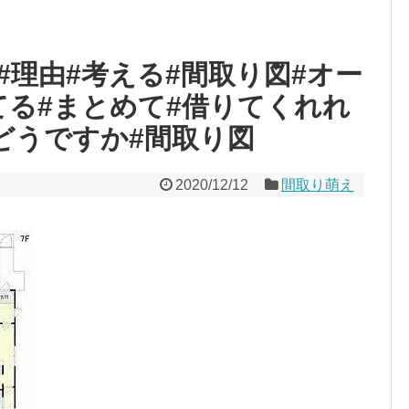
#理由#考える#間取り図#オー
てる#まとめて#借りてくれれ
どうですか#間取り図
2020/12/12
間取り萌え