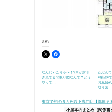
共有:
なんじゃこりゃ〜！?車が封印
たぶんウ
されてる間取り図︎なんで？どう
#希望#
やって…
お風呂#
取り図
東京で初の６万円以下専門店【部屋ま
小屋本のまとめ（関係書