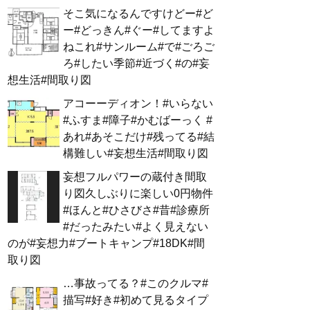
そこ気になるんですけどー#ど
ー#どっきん#ぐー#してますよ
ねこれ#サンルーム#で#ごろご
ろ#したい季節#近づく#の#妄
想生活#間取り図
アコーーディオン！#いらない
#ふすま#障子#かむばーっく #
あれ#あそこだけ#残ってる#結
構難しい#妄想生活#間取り図
妄想フルパワーの蔵付き間取
り図久しぶりに楽しい0円物件
#ほんと#ひさびさ#昔#診療所
#だったみたい#よく見えない
のが#妄想力#ブートキャンプ#18DK#間
取り図
…事故ってる？#このクルマ#
描写#好き#初めて見るタイプ