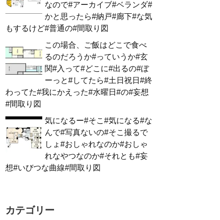
なので#アーカイブ#ベランダ#
かと思ったら#納戸#廊下#な気
もするけど#普通の#間取り図
この場合、ご飯はどこで食べ
るのだろうか#っていうか#玄
関#入って#どこに#出るの#ぼ
ーっと#してたら#土日祝日#終
わってた#我にかえった#水曜日#の#妄想
#間取り図
気になるー#そこ#気になる#な
んで#写真ないの#そこ撮るで
しょ#おしゃれなのか#おしゃ
れなやつなのか#それとも#妄
想#いびつな曲線#間取り図
カテゴリー