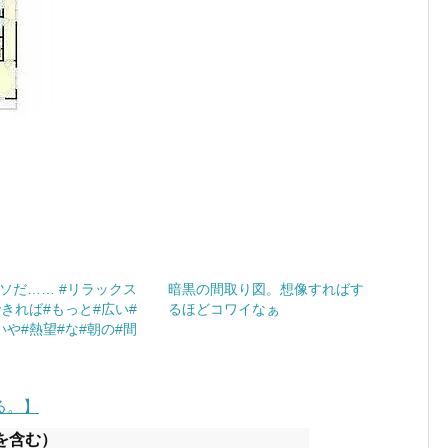
ソだ…… #リラックス
暗黒の間取り図。想像すればす
できれば#もっと#広い#
るほどコワイなぁ
いや#熱望#な#朝の#間
る。】
を含む）