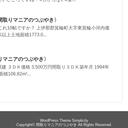
間取りマニアのつぶやき〉
これ10帖ですか？ 上伊那郡箕輪町大字東箕輪小河内価
以上土地面積1773.0...
りマニアのつぶやき〉
建 ３ＤＫ価格 3,500万円間取り３ＤＫ築年月 1994年
106.82m²...
WordPress Theme
Simplicity
Copyright©
間取りマニアのつぶやき
All Rights Reserved.