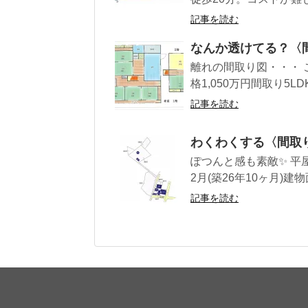
記事を読む
なんか透けてる？〈
離れの間取り図・・・ 
格1,050万円間取り5LDK
記事を読む
わくわくする〈間取
ぽつんと感も素敵✨ 平屋
2月(築26年10ヶ月)建物面積
記事を読む