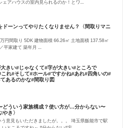
シェアハウスの室内見られるのか！とワ...
をドーンってやりたくなりません？〈間取りマニ
間取り 5DK 建物面積 66.26㎡ 土地面積 137.58㎡
平家建て 築年月 ...
が大きい#じゃなくて#字が大きい#ところで
ね#これ#そして#ホール#ですかね#あれ#四角いの#
いてあるのかな#間取り図
〜どういう家族構成？使い方が…分からない〜
ぶやき〉
いう意見もいただきましたが。。。 埼玉県飯能市で駅
いところですね～ #分からない#妄...