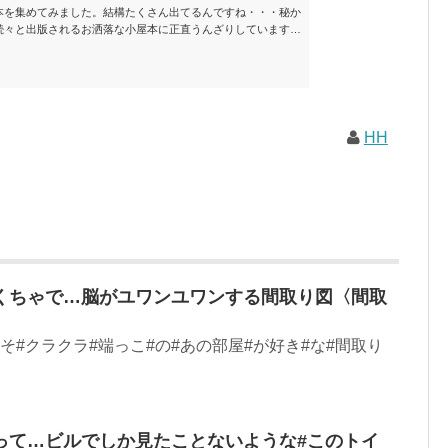
本を集めてみました。結構たくさん出てるんですね・・・秘か
続々と出版されるお洒落な小屋本に正直うんざりしています
ームが去ったころにゆっくりと楽しむためのメモです。発行年
と結構面白いですね～※★印は読書済。★の数はおすすめ度合
現在（随時更新/漏れがあれば教えていただけると嬉しいです）ムッ
素敵なライフスタイルムック: 63...
HH
くちゃで…脳がユワンユワンする間取り図〈間取
〉
そ#クラクラ#端っこ#の#あの部屋#が好き#な#間取り
って…ビルでしか見たことないような#このトイ