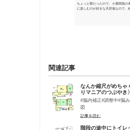
ちょっと暇だったので、小屋関係の
に楽しむのが好きな天邪鬼なので、
が、日々の読書＆数年後すっかりブ
順に並べてみました。こうしてみる
い（MAX★★★）※2018.6.25
ク～発行年順小屋ライフ 小屋を活用した
関連記事
なんか縮尺がめちゃ
りマニアのつぶやき
#脳内補正#調整中#脳み
図
記事を読む
階段の途中にトイレ