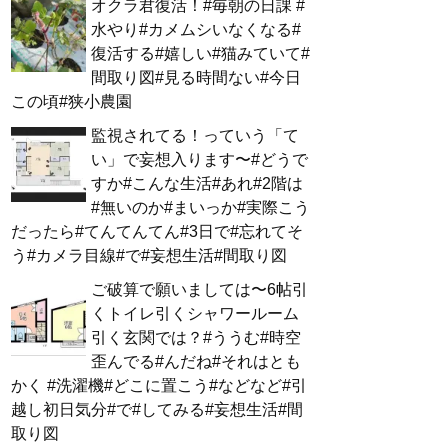
オクラ君復活！#毎朝の日課 #
水やり#カメムシいなくなる#
復活する#嬉しい#猫みていて#
間取り図#見る時間ない#今日
この頃#狭小農園
監視されてる！っていう「て
い」で妄想入ります〜#どうで
すか#こんな生活#あれ#2階は
#無いのか#まいっか#実際こう
だったら#てんてんてん#3日で#忘れてそ
う#カメラ目線#で#妄想生活#間取り図
ご破算で願いましては〜6帖引
くトイレ引くシャワールーム
引く玄関では？#ううむ#時空
歪んでる#んだね#それはとも
かく #洗濯機#どこに置こう#などなど#引
越し初日気分#で#してみる#妄想生活#間
取り図